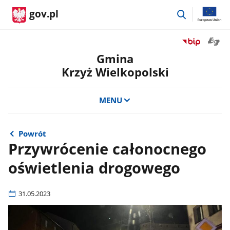
przejdź
gov.pl
do
wyszukiwar
Otwór
Przejdź
okno
do
Gmina
z
serwisu
Krzyż Wielkopolski
tłuma
Biuletyn
języka
Informacji
migow
Publicznej
MENU
Gmina
Krzyż
Wielkopolski
Powrót
Przywrócenie całonocnego
oświetlenia drogowego
31.05.2023