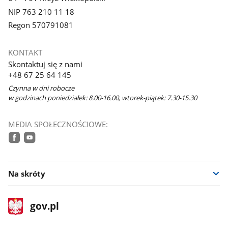
NIP 763 210 11 18
Regon 570791081
KONTAKT
Skontaktuj się z nami
+48 67 25 64 145
Czynna w dni robocze
w godzinach poniedziałek: 8.00-16.00, wtorek-piątek: 7.30-15.30
MEDIA SPOŁECZNOŚCIOWE:
facebook
youtube
Na skróty
stopka
Strona
gov.pl
gov.pl
główna