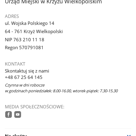
stopka
Urząd Miejski w Krzyżu Wielkopolskim
ADRES
ul. Wojska Polskiego 14
64 - 761 Krzyż Wielkopolski
NIP 763 210 11 18
Regon 570791081
KONTAKT
Skontaktuj się z nami
+48 67 25 64 145
Czynna w dni robocze
w godzinach poniedziałek: 8.00-16.00, wtorek-piątek: 7.30-15.30
MEDIA SPOŁECZNOŚCIOWE:
facebook
youtube
Na skróty