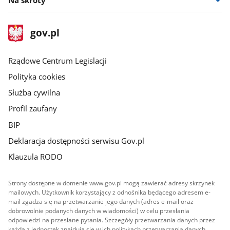
stopka
Strona
gov.pl
gov.pl
główna
Rządowe Centrum Legislacji
Polityka cookies
Służba cywilna
Profil zaufany
BIP
Deklaracja dostępności serwisu Gov.pl
Klauzula RODO
Strony dostępne w domenie www.gov.pl mogą zawierać adresy skrzynek
mailowych. Użytkownik korzystający z odnośnika będącego adresem e-
mail zgadza się na przetwarzanie jego danych (adres e-mail oraz
dobrowolnie podanych danych w wiadomości) w celu przesłania
odpowiedzi na przesłane pytania. Szczegóły przetwarzania danych przez
każdą z jednostek znajdują się w ich politykach przetwarzania danych