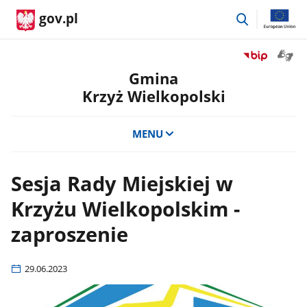
przejdź
gov.pl
do
wyszukiwar
Otwór
Przejdź
okno
do
Gmina
z
serwisu
Krzyż Wielkopolski
tłuma
Biuletyn
języka
Informacji
migow
Publicznej
MENU
Gmina
Krzyż
Wielkopolski
Sesja Rady Miejskiej w
Krzyżu Wielkopolskim -
zaproszenie
29.06.2023