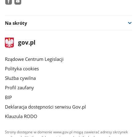
facebook
youtube
Na skróty
stopka
Strona
gov.pl
gov.pl
główna
Rządowe Centrum Legislacji
Polityka cookies
Służba cywilna
Profil zaufany
BIP
Deklaracja dostępności serwisu Gov.pl
Klauzula RODO
Strony dostępne w domenie www.gov.pl mogą zawierać adresy skrzynek