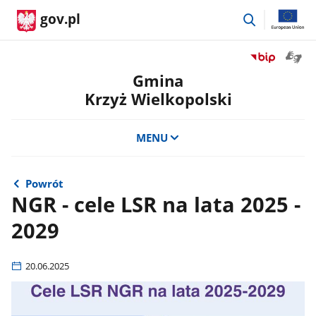
przejdź
gov.pl
do
wyszukiwar
Otwór
Przejdź
okno
do
Gmina
z
serwisu
Krzyż Wielkopolski
tłuma
Biuletyn
języka
Informacji
migow
Publicznej
MENU
Gmina
Krzyż
Wielkopolski
Powrót
NGR - cele LSR na lata 2025 -
2029
20.06.2025