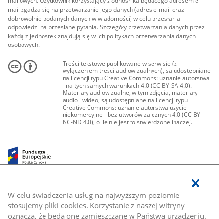
mailowych. Użytkownik korzystający z odnośnika będącego adresem e-
mail zgadza się na przetwarzanie jego danych (adres e-mail oraz
dobrowolnie podanych danych w wiadomości) w celu przesłania
odpowiedzi na przesłane pytania. Szczegóły przetwarzania danych przez
każdą z jednostek znajdują się w ich politykach przetwarzania danych
osobowych.
Treści tekstowe publikowane w serwisie (z
wyłączeniem treści audiowizualnych), są udostępniane
na licencji typu Creative Commons: uznanie autorstwa
- na tych samych warunkach 4.0 (CC BY-SA 4.0).
Materiały audiowizualne, w tym zdjęcia, materiały
audio i wideo, są udostępniane na licencji typu
Creative Commons: uznanie autorstwa użycie
niekomercyjne - bez utworów zależnych 4.0 (CC BY-
NC-ND 4.0), o ile nie jest to stwierdzone inaczej.
W celu świadczenia usług na najwyższym poziomie
stosujemy pliki cookies. Korzystanie z naszej witryny
oznacza, że będą one zamieszczane w Państwa urządzeniu.