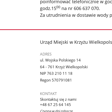
poinformować telefonicznie w god
00
godz.15
na nr 606 637 070.
Za utrudnienia w dostawie wody 
stopka
Urząd Miejski w Krzyżu Wielkopol
ADRES
ul. Wojska Polskiego 14
64 - 761 Krzyż Wielkopolski
NIP 763 210 11 18
Regon 570791081
KONTAKT
Skontaktuj się z nami
+48 67 25 64 145
Czynna w dni robocze