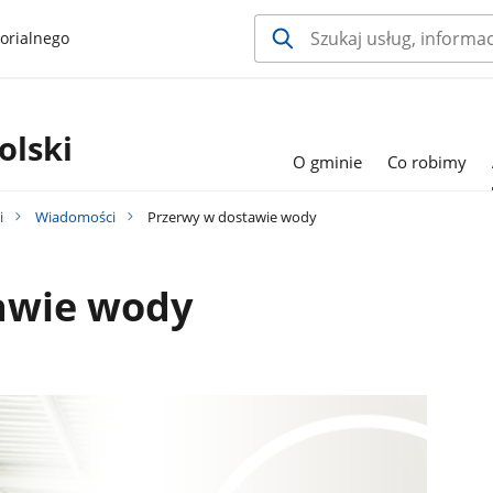
orialnego
olski
O gminie
Co robimy
i
Wiadomości
Przerwy w dostawie wody
awie wody