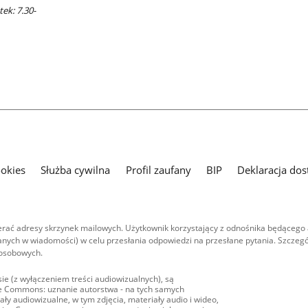
ek: 7.30-
ookies
Służba cywilna
Profil zaufany
BIP
Deklaracja dos
ać adresy skrzynek mailowych. Użytkownik korzystający z odnośnika będącego 
nych w wiadomości) w celu przesłania odpowiedzi na przesłane pytania. Szczegó
 osobowych.
ie (z wyłączeniem treści audiowizualnych), są
ive Commons: uznanie autorstwa - na tych samych
ły audiowizualne, w tym zdjęcia, materiały audio i wideo,