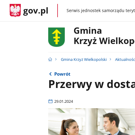
gov.pl
Serwis jednostek samorządu teryt
gov.pl
Gmina
Krzyż Wielkop
Gmina Krzyż Wielkopolski
Aktualnośc
Powrót
Przerwy w dost
29.01.2024