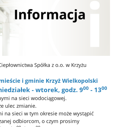
 Ciepłownictwa
Spółka z o.o. w Krzyżu
ieście i gminie Krzyż Wielkopolski
00
00
niedziałek - wtorek, godz. 9
- 13
ymi na sieci wodociągowej.
e ulec zmianie.
 na sieci w tym okresie może wystąpić
czanej odbiorcom, o czym prosimy