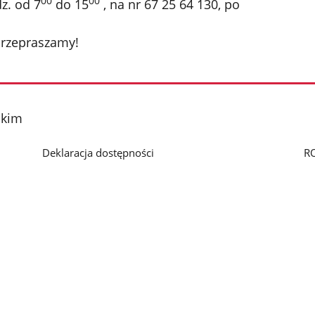
00
00
z. od 7
do 15
, na nr 67 25 64 130, po
przepraszamy!
skim
Deklaracja dostępności
R