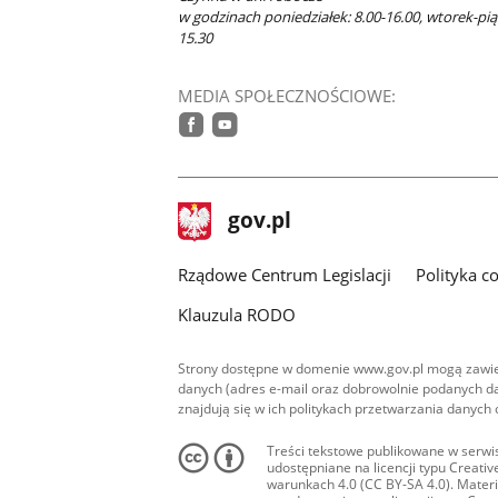
w godzinach poniedziałek: 8.00-16.00, wtorek-piąt
15.30
MEDIA SPOŁECZNOŚCIOWE:
facebook
youtube
stopka
Strona
gov.pl
gov.pl
główna
Rządowe Centrum Legislacji
Polityka c
Klauzula RODO
Strony dostępne w domenie www.gov.pl mogą zawier
danych (adres e-mail oraz dobrowolnie podanych da
znajdują się w ich politykach przetwarzania danych
Treści tekstowe publikowane w serwis
udostępniane na licencji typu Creat
warunkach 4.0 (CC BY-SA 4.0). Materia