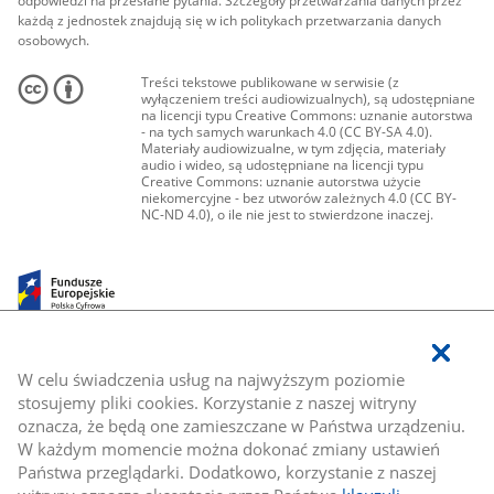
odpowiedzi na przesłane pytania. Szczegóły przetwarzania danych przez
każdą z jednostek znajdują się w ich politykach przetwarzania danych
osobowych.
Treści tekstowe publikowane w serwisie (z
wyłączeniem treści audiowizualnych), są udostępniane
na licencji typu Creative Commons: uznanie autorstwa
- na tych samych warunkach 4.0 (CC BY-SA 4.0).
Materiały audiowizualne, w tym zdjęcia, materiały
audio i wideo, są udostępniane na licencji typu
Creative Commons: uznanie autorstwa użycie
niekomercyjne - bez utworów zależnych 4.0 (CC BY-
NC-ND 4.0), o ile nie jest to stwierdzone inaczej.
W celu świadczenia usług na najwyższym poziomie
stosujemy pliki cookies. Korzystanie z naszej witryny
oznacza, że będą one zamieszczane w Państwa urządzeniu.
W każdym momencie można dokonać zmiany ustawień
Państwa przeglądarki. Dodatkowo, korzystanie z naszej