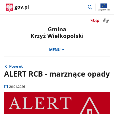
przejdź
gov.pl
do
wyszukiwar
Otwór
Przejdź
okno
do
Gmina
z
serwisu
Krzyż Wielkopolski
tłuma
Biuletyn
języka
Informacji
migow
Publicznej
MENU
Gmina
Krzyż
Wielkopolski
Powrót
ALERT RCB - marznące opady
26.01.2026