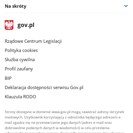
Na skróty
stopka
Strona
gov.pl
gov.pl
główna
Rządowe Centrum Legislacji
Polityka cookies
Służba cywilna
Profil zaufany
BIP
Deklaracja dostępności serwisu Gov.pl
Klauzula RODO
Strony dostępne w domenie www.gov.pl mogą zawierać adresy skrzynek
mailowych. Użytkownik korzystający z odnośnika będącego adresem e-
mail zgadza się na przetwarzanie jego danych (adres e-mail oraz
dobrowolnie podanych danych w wiadomości) w celu przesłania