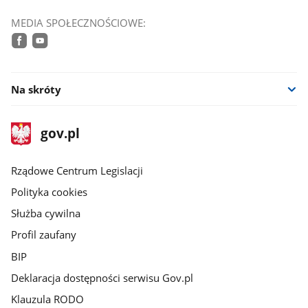
MEDIA SPOŁECZNOŚCIOWE:
facebook
youtube
Na skróty
stopka
Strona
gov.pl
gov.pl
główna
Rządowe Centrum Legislacji
Polityka cookies
Służba cywilna
Profil zaufany
BIP
Deklaracja dostępności serwisu Gov.pl
Klauzula RODO