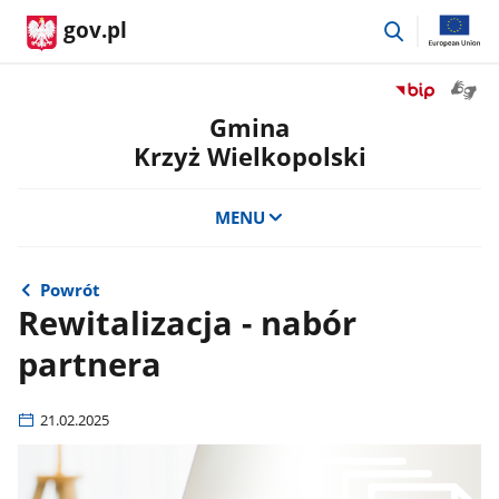
przejdź
gov.pl
do
wyszukiwar
Otwór
Przejdź
okno
do
Gmina
z
serwisu
Krzyż Wielkopolski
tłuma
Biuletyn
języka
Informacji
migow
Publicznej
MENU
Gmina
Krzyż
Wielkopolski
Powrót
Rewitalizacja - nabór
partnera
21.02.2025