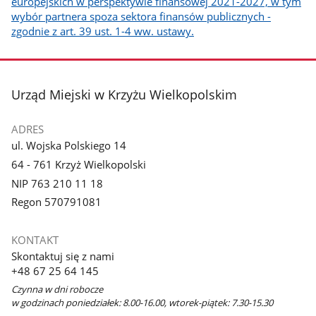
europejskich w perspektywie finansowej 2021-2027, w tym
wybór partnera spoza sektora finansów publicznych -
zgodnie z art. 39 ust. 1-4 ww. ustawy.
stopka
Urząd Miejski w Krzyżu Wielkopolskim
ADRES
ul. Wojska Polskiego 14
64 - 761 Krzyż Wielkopolski
NIP 763 210 11 18
Regon 570791081
KONTAKT
Skontaktuj się z nami
+48 67 25 64 145
Czynna w dni robocze
w godzinach poniedziałek: 8.00-16.00, wtorek-piątek: 7.30-15.30