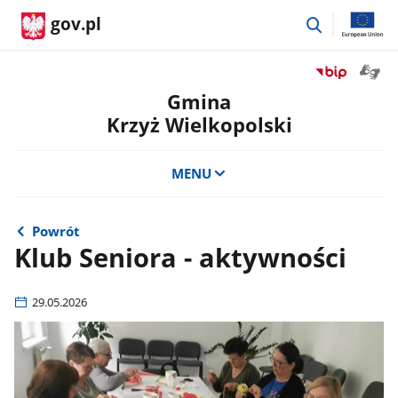
przejdź
gov.pl
do
wyszukiwar
Otwór
Przejdź
okno
do
Gmina
z
serwisu
Krzyż Wielkopolski
tłuma
Biuletyn
języka
Informacji
migow
Publicznej
MENU
Gmina
Krzyż
Wielkopolski
Powrót
Klub Seniora - aktywności
29.05.2026