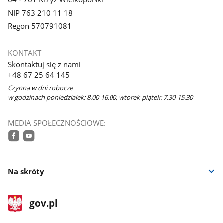
NIP 763 210 11 18
Regon 570791081
KONTAKT
Skontaktuj się z nami
+48 67 25 64 145
Czynna w dni robocze
w godzinach poniedziałek: 8.00-16.00, wtorek-piątek: 7.30-15.30
MEDIA SPOŁECZNOŚCIOWE:
facebook
youtube
Na skróty
stopka
Strona
gov.pl
gov.pl
główna