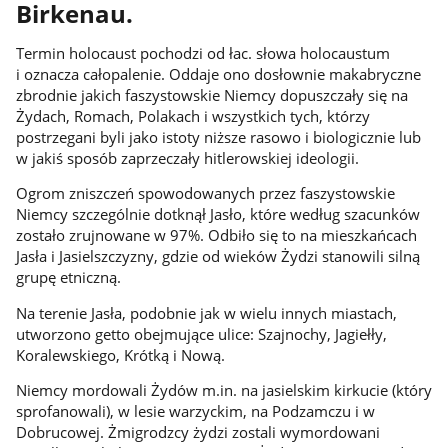
Birkenau.
Termin holocaust pochodzi od łac. słowa holocaustum
i oznacza całopalenie. Oddaje ono dosłownie makabryczne
zbrodnie jakich faszystowskie Niemcy dopuszczały się na
Żydach, Romach, Polakach i wszystkich tych, którzy
postrzegani byli jako istoty niższe rasowo i biologicznie lub
w jakiś sposób zaprzeczały hitlerowskiej ideologii.
Ogrom zniszczeń spowodowanych przez faszystowskie
Niemcy szczególnie dotknął Jasło, które według szacunków
zostało zrujnowane w 97%. Odbiło się to na mieszkańcach
Jasła i Jasielszczyzny, gdzie od wieków Żydzi stanowili silną
grupę etniczną.
Na terenie Jasła, podobnie jak w wielu innych miastach,
utworzono getto obejmujące ulice: Szajnochy, Jagiełły,
Koralewskiego, Krótką i Nową.
Niemcy mordowali Żydów m.in. na jasielskim kirkucie (który
sprofanowali), w lesie warzyckim, na Podzamczu i w
Dobrucowej. Żmigrodzcy żydzi zostali wymordowani