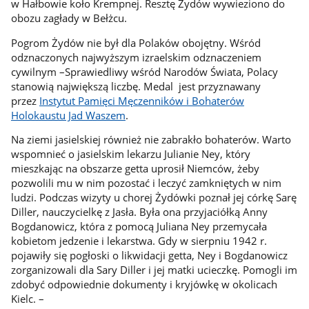
w Hałbowie koło Krempnej. Resztę Żydów wywieziono do
obozu zagłady w Bełżcu.
Pogrom Żydów nie był dla Polaków obojętny. Wśród
odznaczonych najwyższym izraelskim odznaczeniem
cywilnym –Sprawiedliwy wśród Narodów Świata, Polacy
stanowią największą liczbę. Medal jest przyznawany
przez
Instytut Pamięci Męczenników i Bohaterów
Holokaustu Jad Waszem
.
Na ziemi jasielskiej również nie zabrakło bohaterów. Warto
wspomnieć o jasielskim lekarzu Julianie Ney, który
mieszkając na obszarze getta uprosił Niemców, żeby
pozwolili mu w nim pozostać i leczyć zamkniętych w nim
ludzi. Podczas wizyty u chorej Żydówki poznał jej córkę Sarę
Diller, nauczycielkę z Jasła. Była ona przyjaciółką Anny
Bogdanowicz, która z pomocą Juliana Ney przemycała
kobietom jedzenie i lekarstwa. Gdy w sierpniu 1942 r.
pojawiły się pogłoski o likwidacji getta, Ney i Bogdanowicz
zorganizowali dla Sary Diller i jej matki ucieczkę. Pomogli im
zdobyć odpowiednie dokumenty i kryjówkę w okolicach
Kielc. –