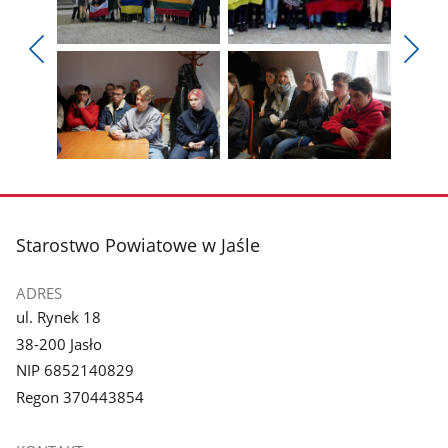
Pokaż
Pokaż
zdjęcie
zdjęcie
Pokaż
Poka
1
2
poprzednie
nest
z
z
zdjęcia
zdjęc
galerii.
galerii.
Pokaż
Pokaż
zdjęcie
zdjęcie
3
4
z
z
stopka
Starostwo Powiatowe w Jaśle
galerii.
galerii.
ADRES
ul. Rynek 18
38-200 Jasło
NIP 6852140829
Regon 370443854