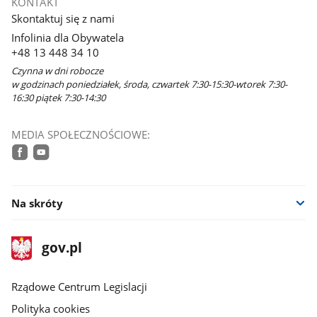
KONTAKT
Skontaktuj się z nami
Infolinia dla Obywatela
+48 13 448 34 10
Czynna w dni robocze
w godzinach poniedziałek, środa, czwartek 7:30-15:30-wtorek 7:30-
16:30 piątek 7:30-14:30
MEDIA SPOŁECZNOŚCIOWE:
facebook
youtube
Na skróty
stopka
Strona
gov.pl
gov.pl
główna
Rządowe Centrum Legislacji
Polityka cookies