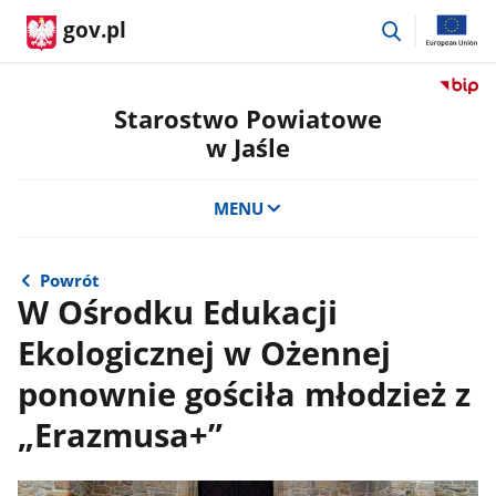
przejdź
gov.pl
do
wyszukiwar
Przejdź
do
Starostwo Powiatowe
serwis
w Jaśle
Biulety
Informa
Publicz
MENU
Staros
Powiat
w
Powrót
Jaśle
W Ośrodku Edukacji
Ekologicznej w Ożennej
ponownie gościła młodzież z
„Erazmusa+”