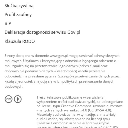
Służba cywilna
Profil zaufany
BIP
Deklaracja dostępności serwisu Gov.pl
Klauzula RODO
Strony dostępne w domenie www.gov.pl mogą zawierać adresy skrzynek
mailowych. Użytkownik korzystający z odnośnika będącego adresem e-
mail zgadza się na przetwarzanie jego danych (adres e-mail oraz
dobrowolnie podanych danych w wiadomości) w celu przesłania
odpowiedzi na przesłane pytania. Szczegóły przetwarzania danych przez
każdą z jednostek znajdują się w ich politykach przetwarzania danych
osobowych.
Treści tekstowe publikowane w serwisie (z
wyłączeniem treści audiowizualnych), są udostępniane
na licencji typu Creative Commons: uznanie autorstwa
- na tych samych warunkach 4.0 (CC BY-SA 4.0).
Materiały audiowizualne, w tym zdjęcia, materiały
audio i wideo, są udostępniane na licencji typu
Creative Commons: uznanie autorstwa użycie
niekomercyjne - bez utworów zależnych 4.0 (CC BY-