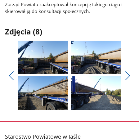
Zarząd Powiatu zaakceptował koncepcję takiego ciągu i
skierował ją do konsultacji społecznych.
Zdjęcia (8)
Pokaż
Pokaż
zdjęcie
zdjęcie
Pokaż
Poka
1
2
poprzednie
nest
z
z
zdjęcia
zdjęc
galerii.
galerii.
Pokaż
Pokaż
zdjęcie
zdjęcie
3
4
z
z
stopka
Starostwo Powiatowe w Jaśle
galerii.
galerii.