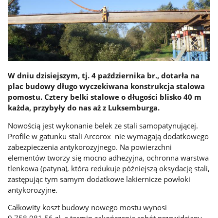
W dniu dzisiejszym, tj. 4 października br., dotarła na
plac budowy długo wyczekiwana konstrukcja stalowa
pomostu. Cztery belki stalowe o długości blisko 40 m
każda, przybyły do nas aż z Luksemburga.
Nowością jest wykonanie belek ze stali samopatynującej.
Profile w gatunku stali Arcorox nie wymagają dodatkowego
zabezpieczenia antykorozyjnego. Na powierzchni
elementów tworzy się mocno adhezyjna, ochronna warstwa
tlenkowa (patyna), która redukuje późniejszą oksydację stali,
zastępując tym samym dodatkowe lakiernicze powłoki
antykorozyjne.
Całkowity koszt budowy nowego mostu wynosi