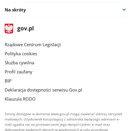
Na skróty
stopka
Strona
gov.pl
gov.pl
główna
Rządowe Centrum Legislacji
Polityka cookies
Służba cywilna
Profil zaufany
BIP
Deklaracja dostępności serwisu Gov.pl
Klauzula RODO
Strony dostępne w domenie www.gov.pl mogą zawierać adresy skrzynek
mailowych. Użytkownik korzystający z odnośnika będącego adresem e-
mail zgadza się na przetwarzanie jego danych (adres e-mail oraz
dobrowolnie podanych danych w wiadomości) w celu przesłania