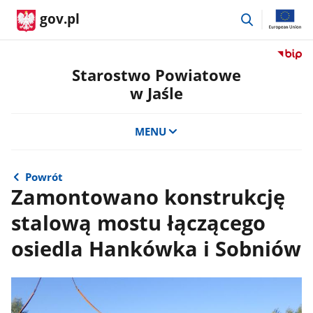
przejdź
gov.pl
do
wyszukiwar
Przejdź
do
Starostwo Powiatowe
serwis
w Jaśle
Biulety
Informa
Publicz
MENU
Staros
Powiat
w
Powrót
Jaśle
Zamontowano konstrukcję
stalową mostu łączącego
osiedla Hankówka i Sobniów