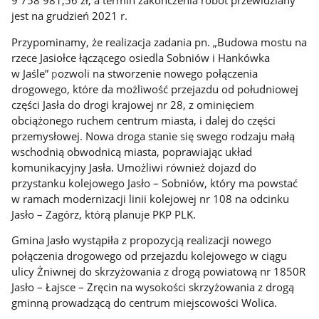
9 758 981,56 zł, a termin zakończenia robót przewidziany
jest na grudzień 2021 r.
Przypominamy, że realizacja zadania pn. „Budowa mostu na
rzece Jasiołce łączącego osiedla Sobniów i Hankówka
w Jaśle”
ozwoli na stworzenie nowego połączenia
p
drogowego, które da możliwość przejazdu od południowej
części Jasła do drogi krajowej nr 28, z ominięciem
obciążonego ruchem centrum miasta, i dalej do części
przemysłowej. Nowa droga stanie się swego rodzaju małą
wschodnią obwodnicą miasta, poprawiając układ
komunikacyjny Jasła. Umożliwi również dojazd do
przystanku kolejowego Jasło – Sobniów, który ma powstać
w ramach modernizacji linii kolejowej nr 108 na odcinku
Jasło – Zagórz, którą planuje PKP PLK.
Gmina Jasło wystąpiła z propozycją realizacji nowego
połączenia drogowego od przejazdu kolejowego w ciągu
ulicy Żniwnej do skrzyżowania z drogą powiatową nr 1850R
Jasło – Łajsce – Zręcin na wysokości skrzyżowania z drogą
gminną prowadzącą do centrum miejscowości Wolica.