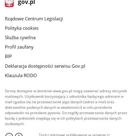
Strona
gov.pl
gov.pl
główna
Rządowe Centrum Legislacji
Polityka cookies
Służba cywilna
Profil zaufany
BIP
Deklaracja dostępności serwisu Gov.pl
Klauzula RODO
Strony dostępne w domenie www.gov.pl mogą zawierać adresy skrzynek
mailowych. Użytkownik korzystający z odnośnika będącego adresem e-
mail zgadza się na przetwarzanie jego danych (adres e-mail oraz
dobrowolnie podanych danych w wiadomości) w celu przesłania
odpowiedzi na przesłane pytania. Szczegóły przetwarzania danych przez
każdą z jednostek znajdują się w ich politykach przetwarzania danych
osobowych.
Treści tekstowe publikowane w serwisie (z