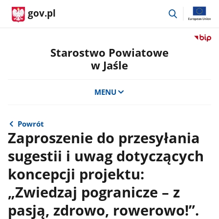
przejdź
gov.pl
do
wyszukiwar
Przejdź
do
Starostwo Powiatowe
serwis
w Jaśle
Biulety
Informa
Publicz
MENU
Staros
Powiat
w
Powrót
Jaśle
Zaproszenie do przesyłania
sugestii i uwag dotyczących
koncepcji projektu:
„Zwiedzaj pogranicze – z
pasją, zdrowo, rowerowo!”.