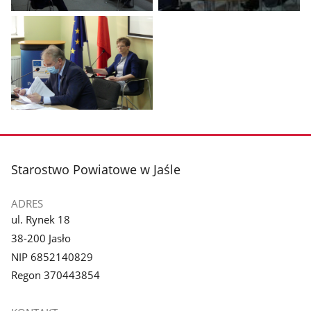
Pokaż
Pokaż
zdjęcie
zdjęcie
1
2
z
z
galerii.
galerii.
Pokaż
zdjęcie
3
z
stopka
Starostwo Powiatowe w Jaśle
galerii.
ADRES
ul. Rynek 18
38-200 Jasło
NIP 6852140829
Regon 370443854