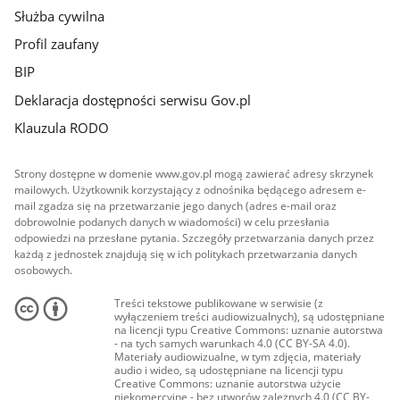
Służba cywilna
Profil zaufany
BIP
Deklaracja dostępności serwisu Gov.pl
Klauzula RODO
Strony dostępne w domenie www.gov.pl mogą zawierać adresy skrzynek
mailowych. Użytkownik korzystający z odnośnika będącego adresem e-
mail zgadza się na przetwarzanie jego danych (adres e-mail oraz
dobrowolnie podanych danych w wiadomości) w celu przesłania
odpowiedzi na przesłane pytania. Szczegóły przetwarzania danych przez
każdą z jednostek znajdują się w ich politykach przetwarzania danych
osobowych.
Treści tekstowe publikowane w serwisie (z
wyłączeniem treści audiowizualnych), są udostępniane
na licencji typu Creative Commons: uznanie autorstwa
- na tych samych warunkach 4.0 (CC BY-SA 4.0).
Materiały audiowizualne, w tym zdjęcia, materiały
audio i wideo, są udostępniane na licencji typu
Creative Commons: uznanie autorstwa użycie
niekomercyjne - bez utworów zależnych 4.0 (CC BY-