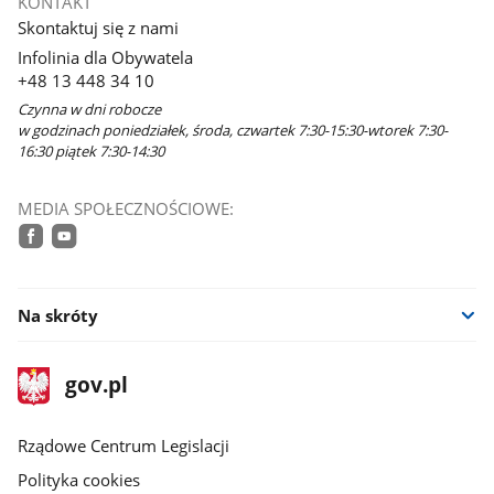
KONTAKT
Skontaktuj się z nami
Infolinia dla Obywatela
+48 13 448 34 10
Czynna w dni robocze
w godzinach poniedziałek, środa, czwartek 7:30-15:30-wtorek 7:30-
16:30 piątek 7:30-14:30
MEDIA SPOŁECZNOŚCIOWE:
facebook
youtube
Na skróty
stopka
Strona
gov.pl
gov.pl
główna
Rządowe Centrum Legislacji
Polityka cookies