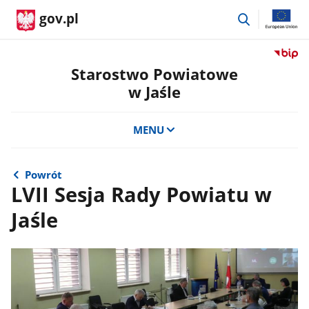
przejdź
gov.pl
do
wyszukiwar
Przejdź
do
Starostwo Powiatowe
serwis
w Jaśle
Biulety
Informa
Publicz
MENU
Staros
Powiat
w
Powrót
Jaśle
LVII Sesja Rady Powiatu w
Jaśle