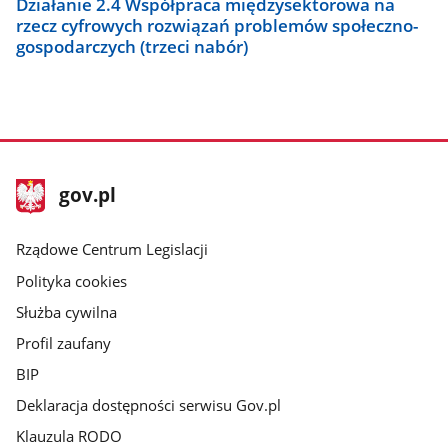
Działanie 2.4 Współpraca międzysektorowa na
rzecz cyfrowych rozwiązań problemów społeczno-
gospodarczych (trzeci nabór)
stopka
Strona
gov.pl
gov.pl
główna
Rządowe Centrum Legislacji
Polityka cookies
Służba cywilna
Profil zaufany
BIP
Deklaracja dostępności serwisu Gov.pl
Klauzula RODO