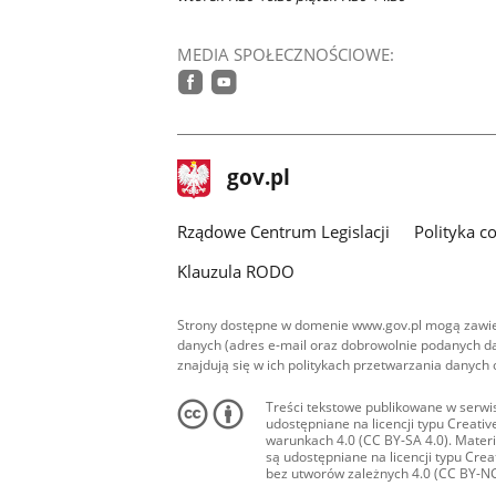
MEDIA SPOŁECZNOŚCIOWE:
facebook
youtube
stopka
Strona
gov.pl
gov.pl
główna
Rządowe Centrum Legislacji
Polityka c
Klauzula RODO
Strony dostępne w domenie www.gov.pl mogą zawier
danych (adres e-mail oraz dobrowolnie podanych da
znajdują się w ich politykach przetwarzania danych
Treści tekstowe publikowane w serwis
udostępniane na licencji typu Creat
warunkach 4.0 (CC BY-SA 4.0). Materia
są udostępniane na licencji typu Cr
bez utworów zależnych 4.0 (CC BY-NC-N