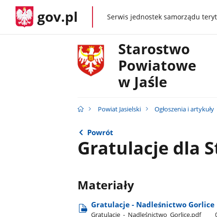
gov.pl
Serwis jednostek samorządu teryt
gov.pl
Starostwo
Powiatowe
w Jaśle
Powiat Jasielski
Ogłoszenia i artykuły
Powrót
Gratulacje dla S
Materiały
Gratulacje - Nadleśnictwo Gorlice
Gratulacje​_-​_Nadleśnictwo​_Gorlice.pdf