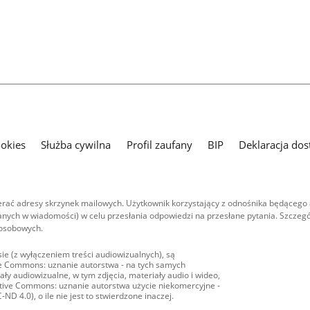
ookies
Służba cywilna
Profil zaufany
BIP
Deklaracja dos
ać adresy skrzynek mailowych. Użytkownik korzystający z odnośnika będącego 
nych w wiadomości) w celu przesłania odpowiedzi na przesłane pytania. Szczegó
 osobowych.
ie (z wyłączeniem treści audiowizualnych), są
ive Commons: uznanie autorstwa - na tych samych
ły audiowizualne, w tym zdjęcia, materiały audio i wideo,
eative Commons: uznanie autorstwa użycie niekomercyjne -
D 4.0), o ile nie jest to stwierdzone inaczej.