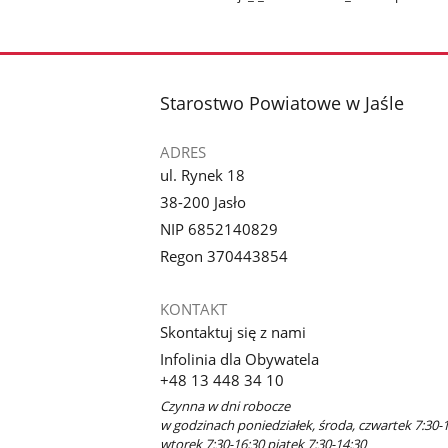
stopka
Starostwo Powiatowe w Jaśle
ADRES
ul. Rynek 18
38-200 Jasło
NIP 6852140829
Regon 370443854
KONTAKT
Skontaktuj się z nami
Infolinia dla Obywatela
+48 13 448 34 10
Czynna w dni robocze
w godzinach poniedziałek, środa, czwartek 7:30-1
wtorek 7:30-16:30 piątek 7:30-14:30