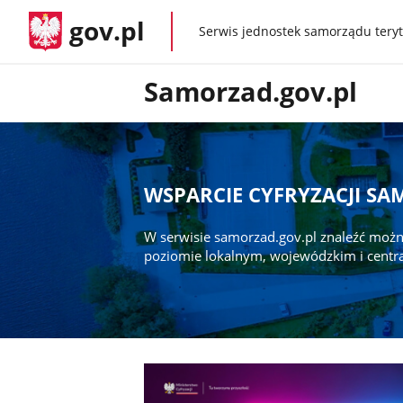
gov.pl
Serwis jednostek samorządu teryt
gov.pl
Samorzad.gov.pl
WSPARCIE CYFRYZACJI S
W serwisie samorzad.gov.pl znaleźć możn
poziomie lokalnym, wojewódzkim i centr