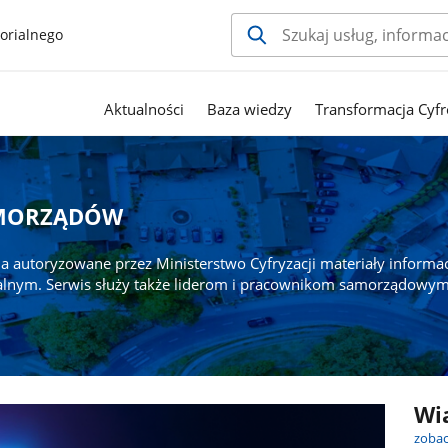
orialnego
Aktualności
Baza wiedzy
Transformacja Cyfr
AMORZĄDÓW
a autoryzowane przez Ministerstwo Cyfryzacji materiały informa
alnym. Serwis służy także liderom i pracownikom samorządowym
Wi
zobac