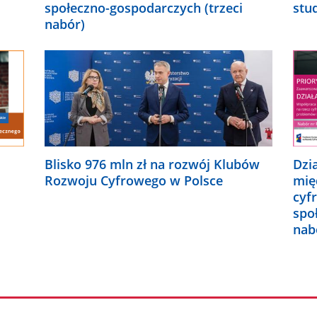
społeczno-gospodarczych (trzeci
stu
nabór)
Blisko 976 mln zł na rozwój Klubów
Dzi
Rozwoju Cyfrowego w Polsce
mię
cyf
spo
nab