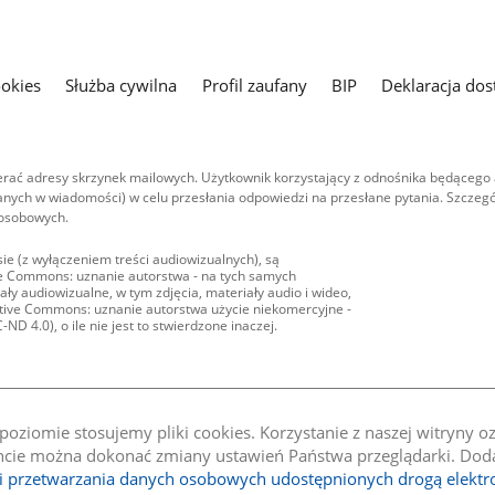
ookies
Służba cywilna
Profil zaufany
BIP
Deklaracja dos
ać adresy skrzynek mailowych. Użytkownik korzystający z odnośnika będącego 
nych w wiadomości) w celu przesłania odpowiedzi na przesłane pytania. Szczegó
 osobowych.
ie (z wyłączeniem treści audiowizualnych), są
ive Commons: uznanie autorstwa - na tych samych
ły audiowizualne, w tym zdjęcia, materiały audio i wideo,
eative Commons: uznanie autorstwa użycie niekomercyjne -
D 4.0), o ile nie jest to stwierdzone inaczej.
oziomie stosujemy pliki cookies. Korzystanie z naszej witryny 
e można dokonać zmiany ustawień Państwa przeglądarki. Dodat
li przetwarzania danych osobowych udostępnionych drogą elektr