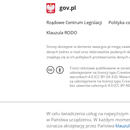
stopka
Strona
gov.pl
gov.pl
główna
Rządowe Centrum Legislacji
Polityka c
Klauzula RODO
Strony dostępne w domenie www.gov.pl mogą zawier
danych (adres e-mail oraz dobrowolnie podanych da
znajdują się w ich politykach przetwarzania danych
Treści tekstowe publikowane w serwis
udostępniane na licencji typu Creat
warunkach 4.0 (CC BY-SA 4.0). Materia
są udostępniane na licencji typu Cr
bez utworów zależnych 4.0 (CC BY-NC-N
W celu świadczenia usług na najwyższym p
w Państwa urządzeniu. W każdym momenci
oznacza akceptację przez Państwa
klauzu