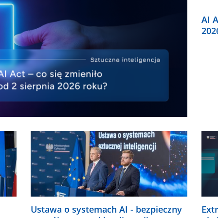
AI A
202
Ustawa o systemach AI - bezpieczny
Ext