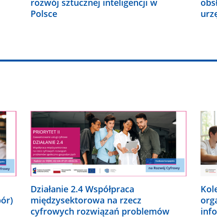
rozwój sztucznej inteligencji w
obs
Polsce
urz
Działanie 2.4 Współpraca
Kol
bór)
międzysektorowa na rzecz
org
cyfrowych rozwiązań problemów
inf