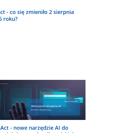
ct - co się zmieniło 2 sierpnia
6 roku?
rAct - nowe narzędzie AI do