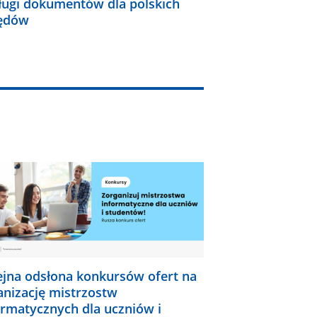
ługi dokumentów dla polskich
ędów
ejna odsłona konkursów ofert na
anizację mistrzostw
ormatycznych dla uczniów i