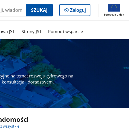
Logowanie
SZUKAJ
Zaloguj
do
panelu
owa JST
Strony JST
Pomoc i wsparcie
cyjne na temat rozwoju cyfrowego na
 konsultacją i doradztwem.
adomości
z wszystkie