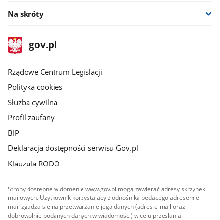
Na skróty
stopka
Strona
gov.pl
gov.pl
główna
Rządowe Centrum Legislacji
Polityka cookies
Służba cywilna
Profil zaufany
BIP
Deklaracja dostępności serwisu Gov.pl
Klauzula RODO
Strony dostępne w domenie www.gov.pl mogą zawierać adresy skrzynek
mailowych. Użytkownik korzystający z odnośnika będącego adresem e-
mail zgadza się na przetwarzanie jego danych (adres e-mail oraz
dobrowolnie podanych danych w wiadomości) w celu przesłania