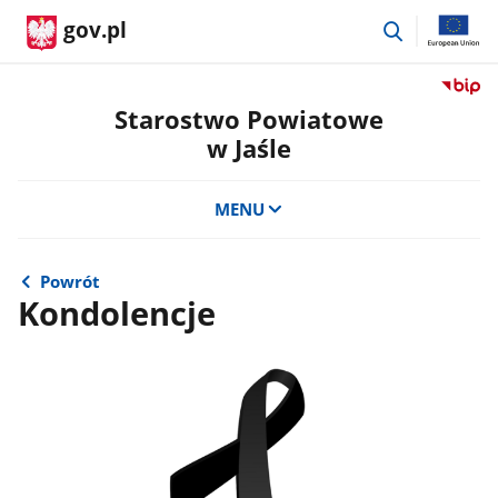
przejdź
gov.pl
do
wyszukiwar
Przejdź
do
Starostwo Powiatowe
serwis
w Jaśle
Biulety
Informa
Publicz
MENU
Staros
Powiat
w
Powrót
Jaśle
Kondolencje