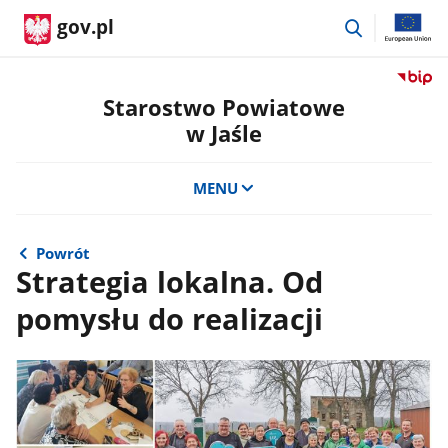
przejdź
gov.pl
do
wyszukiwar
Przejdź
do
Starostwo Powiatowe
serwis
w Jaśle
Biulety
Informa
Publicz
MENU
Staros
Powiat
w
Powrót
Jaśle
Strategia lokalna. Od
pomysłu do realizacji