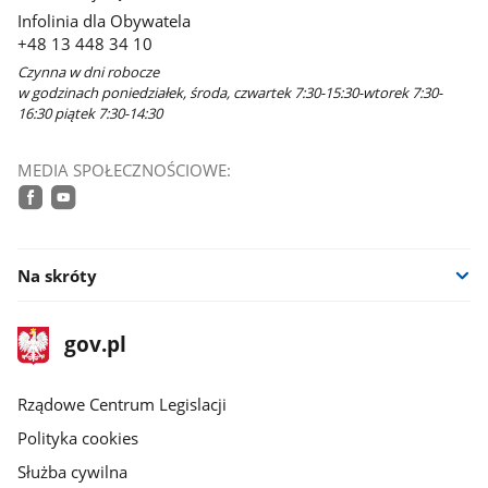
Infolinia dla Obywatela
+48 13 448 34 10
Czynna w dni robocze
w godzinach poniedziałek, środa, czwartek 7:30-15:30-wtorek 7:30-
16:30 piątek 7:30-14:30
MEDIA SPOŁECZNOŚCIOWE:
facebook
youtube
Na skróty
stopka
Strona
gov.pl
gov.pl
główna
Rządowe Centrum Legislacji
Polityka cookies
Służba cywilna