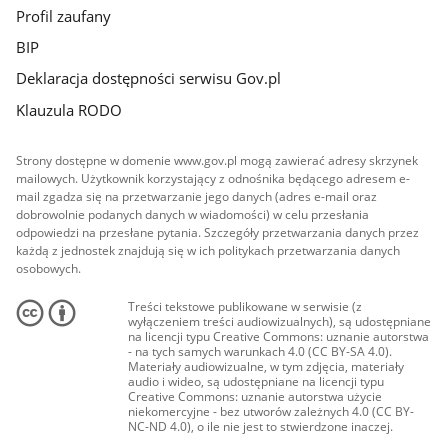
Profil zaufany
BIP
Deklaracja dostępności serwisu Gov.pl
Klauzula RODO
Strony dostępne w domenie www.gov.pl mogą zawierać adresy skrzynek
mailowych. Użytkownik korzystający z odnośnika będącego adresem e-
mail zgadza się na przetwarzanie jego danych (adres e-mail oraz
dobrowolnie podanych danych w wiadomości) w celu przesłania
odpowiedzi na przesłane pytania. Szczegóły przetwarzania danych przez
każdą z jednostek znajdują się w ich politykach przetwarzania danych
osobowych.
Treści tekstowe publikowane w serwisie (z
wyłączeniem treści audiowizualnych), są udostępniane
na licencji typu Creative Commons: uznanie autorstwa
- na tych samych warunkach 4.0 (CC BY-SA 4.0).
Materiały audiowizualne, w tym zdjęcia, materiały
audio i wideo, są udostępniane na licencji typu
Creative Commons: uznanie autorstwa użycie
niekomercyjne - bez utworów zależnych 4.0 (CC BY-
NC-ND 4.0), o ile nie jest to stwierdzone inaczej.