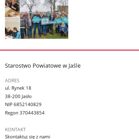
Pokaż
zdjęcie
1
z
stopka
Starostwo Powiatowe w Jaśle
galerii.
ADRES
ul. Rynek 18
38-200 Jasło
NIP 6852140829
Regon 370443854
KONTAKT
Skontaktuj się z nami