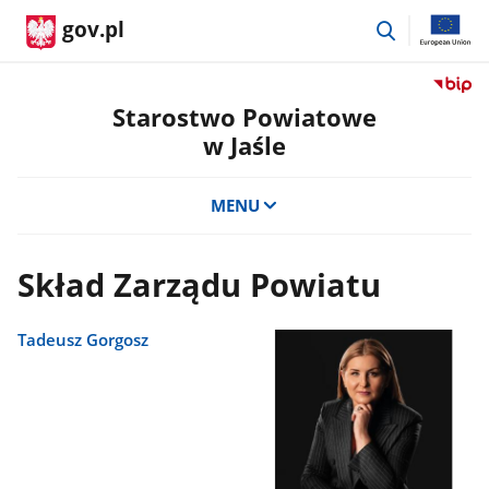
przejdź
gov.pl
do
wyszukiwar
Przejdź
do
Starostwo Powiatowe
serwis
w Jaśle
Biulety
Informa
Publicz
MENU
Staros
Powiat
w
Skład Zarządu Powiatu
Jaśle
Tadeusz Gorgosz