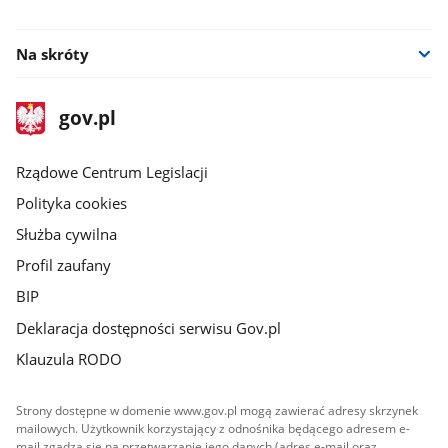
facebook
youtube
Na skróty
stopka
Strona
gov.pl
gov.pl
główna
Rządowe Centrum Legislacji
Polityka cookies
Służba cywilna
Profil zaufany
BIP
Deklaracja dostępności serwisu Gov.pl
Klauzula RODO
Strony dostępne w domenie www.gov.pl mogą zawierać adresy skrzynek
mailowych. Użytkownik korzystający z odnośnika będącego adresem e-
mail zgadza się na przetwarzanie jego danych (adres e-mail oraz