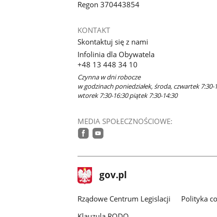
Regon 370443854
KONTAKT
Skontaktuj się z nami
Infolinia dla Obywatela
+48 13 448 34 10
Czynna w dni robocze
w godzinach poniedziałek, środa, czwartek 7:30-1
wtorek 7:30-16:30 piątek 7:30-14:30
MEDIA SPOŁECZNOŚCIOWE:
facebook
youtube
stopka
Strona
gov.pl
gov.pl
główna
Rządowe Centrum Legislacji
Polityka c
Klauzula RODO