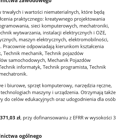
olnictwa zawodowego
trwałych i wartości niematerialnych, które będą
łcenia praktycznego: kreatywnego projektowania
programowania, sieci komputerowych, mechatroniki,
hnik wytwarzania, instalacji elektrycznych i OZE,
ycznych, maszyn elektrycznych, elektromobilności,
. Pracownie odpowiadają kierunkom kształcenia
yk, Technik mechanik, Technik pojazdów
zdów samochodowych, Mechanik Pojazdów
chnik informatyk, Technik programista, Technik
 mechatronik.
 i biurowe, sprzęt komputerowy, narzędzia ręczne,
 technologiach maszyny i urządzenia. Otrzymają także
 do celów edukacyjnych oraz udogodnienia dla osób
371,03 zł
, przy dofinansowaniu z EFRR w wysokości 3
lnictwa ogólnego