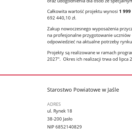
oraz udogodnienia dla osób ze specjalny
Całkowita wartość projektu wynosi
1 999 
692 440,10 zł.
Zakup nowoczesnego wyposażenia przyczyn
na profesjonalne przygotowanie uczniów d
odpowiedzieć na aktualne potrzeby rynku
Projekty są realizowane w ramach progra
2027". Okres ich realizacji trwa od lip
stopka
Starostwo Powiatowe w Jaśle
ADRES
ul. Rynek 18
38-200 Jasło
NIP 6852140829