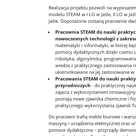
Realizacja projektu pozwoli na wyposaże
modelu STEAM w I LO w Jaśle, II LO w Jaś
Jaśle. Doposażone zostaną pracownie dw
Pracownia STEAM do nauki praktyc
nowoczesnych technologii z zakres
matematyki i informatyki, w której b
pomocy dydaktycznych dzięki czemu uc
robotyka, algorytmika, programowani
wiedzę z praktycznego zastosowania r
ukierunkowane na jej zastosowanie w 
Pracowania STEAM do nauki prakty
przyrodniczych
- do praktycznej nauk
zajęcia z wykorzystaniem innowacyjn
poznają nowe zjawiska chemiczne i fi
praktycznego wykorzystania zjawisk fi
Do pracowni trafią meble biurowe i warsz
maszyny i urządzenia elektryczne) oraz 
pomoce dydaktyczne – przyrządy demonst