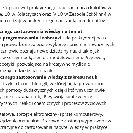
nie 7 pracowni praktycznego nauczania przedmiotów w
le, LO w Kołaczycach oraz IV LO w Zespole Szkół nr 4 w
óch rodzajów praktycznego nauczania przedmiotów:
znego zastosowania wiedzy na temat
u programowania i robotyki
- do praktycznej nauki
ędą prowadzone zajęcia z wykorzystaniem innowacyjnych
zniowie poznają nowe dziedziny nauki takie jak
e w ścisłym połączeniu z modelowaniem. Przyswoją
obotyki, pozwalającą na kreatywne myślenie
różnych dziedzinach nauki.
cznego zastosowania wiedzy z zakresu nauk
i fizyki, chemii, biologii, w której będą prowadzone
ych pomocy dydaktycznych dzięki którym uczniowie
zyczne oraz anatomię. Przyswoją sobie wiedzę
zycznych, reakcji chemicznych i procesów życiowych.
tatowe, sprzęt elektroniczny (sprzęt komputerowy,
urządzenia manualne. Pracownie zostaną wyposażone w
racyjne do zastosowania nabytej wiedzy w praktyce