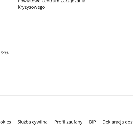
Powiatowe Centrum Zarządzania
Kryzysowego
5:30-
ookies
Służba cywilna
Profil zaufany
BIP
Deklaracja dos