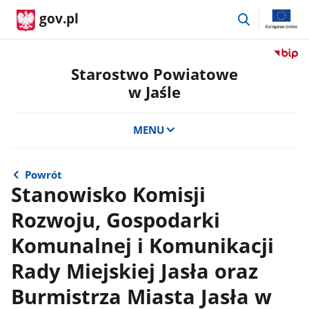
przejdź
gov.pl
do
wyszukiwar
Przejdź
do
Starostwo Powiatowe
serwis
w Jaśle
Biulety
Informa
Publicz
MENU
Staros
Powiat
w
Powrót
Jaśle
Stanowisko Komisji
Rozwoju, Gospodarki
Komunalnej i Komunikacji
Rady Miejskiej Jasła oraz
Burmistrza Miasta Jasła w