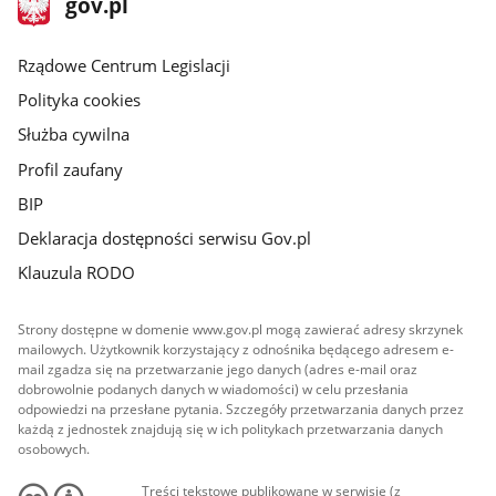
Strona
gov.pl
gov.pl
główna
Rządowe Centrum Legislacji
Polityka cookies
Służba cywilna
Profil zaufany
BIP
Deklaracja dostępności serwisu Gov.pl
Klauzula RODO
Strony dostępne w domenie www.gov.pl mogą zawierać adresy skrzynek
mailowych. Użytkownik korzystający z odnośnika będącego adresem e-
mail zgadza się na przetwarzanie jego danych (adres e-mail oraz
dobrowolnie podanych danych w wiadomości) w celu przesłania
odpowiedzi na przesłane pytania. Szczegóły przetwarzania danych przez
każdą z jednostek znajdują się w ich politykach przetwarzania danych
osobowych.
Treści tekstowe publikowane w serwisie (z