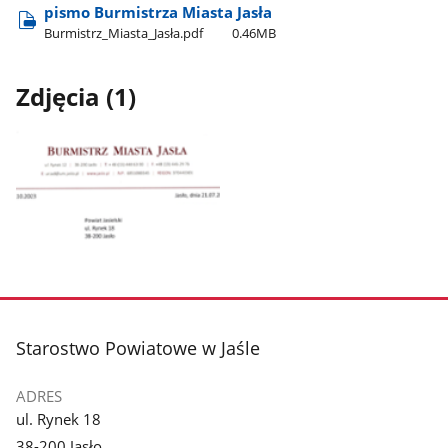
pismo Burmistrza Miasta Jasła
Burmistrz​_Miasta​_Jasła.pdf
0.46MB
Zdjęcia (1)
Pokaż
zdjęcie
1
z
stopka
Starostwo Powiatowe w Jaśle
galerii.
ADRES
ul. Rynek 18
38-200 Jasło