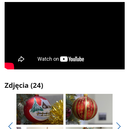
Zdjęcia (24)
Pokaż
Pokaż