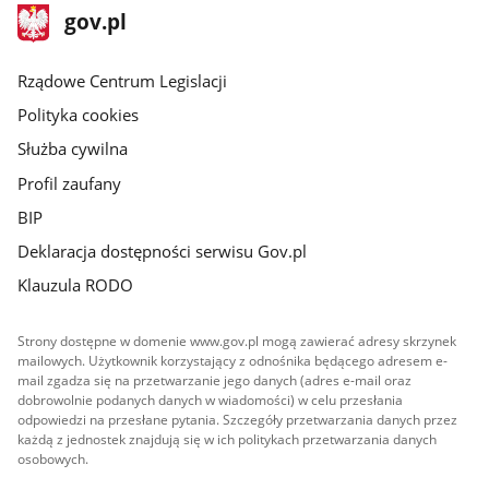
stopka
Strona
gov.pl
gov.pl
główna
Rządowe Centrum Legislacji
Polityka cookies
Służba cywilna
Profil zaufany
BIP
Deklaracja dostępności serwisu Gov.pl
Klauzula RODO
Strony dostępne w domenie www.gov.pl mogą zawierać adresy skrzynek
mailowych. Użytkownik korzystający z odnośnika będącego adresem e-
mail zgadza się na przetwarzanie jego danych (adres e-mail oraz
dobrowolnie podanych danych w wiadomości) w celu przesłania
odpowiedzi na przesłane pytania. Szczegóły przetwarzania danych przez
każdą z jednostek znajdują się w ich politykach przetwarzania danych
osobowych.