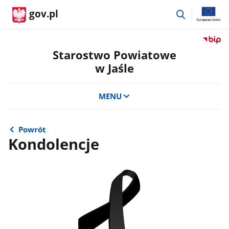
przejdź
gov.pl
do
wyszukiwar
Przejdź
do
Starostwo Powiatowe
serwis
w Jaśle
Biulety
Informa
Publicz
MENU
Staros
Powiat
w
Powrót
Jaśle
Kondolencje