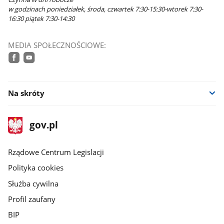
w godzinach poniedziałek, środa, czwartek 7:30-15:30-wtorek 7:30-
16:30 piątek 7:30-14:30
MEDIA SPOŁECZNOŚCIOWE:
facebook
youtube
Na skróty
stopka
Strona
gov.pl
gov.pl
główna
Rządowe Centrum Legislacji
Polityka cookies
Służba cywilna
Profil zaufany
BIP