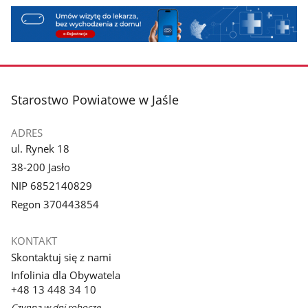
stopka
Starostwo Powiatowe w Jaśle
ADRES
ul. Rynek 18
38-200 Jasło
NIP 6852140829
Regon 370443854
KONTAKT
Skontaktuj się z nami
Infolinia dla Obywatela
+48 13 448 34 10
Czynna w dni robocze