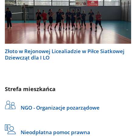
Złoto w Rejonowej Licealiadzie w Piłce Siatkowej
Dziewcząt dla I LO
Strefa mieszkańca
NGO - Organizacje pozarządowe
Nieodpłatna pomoc prawna