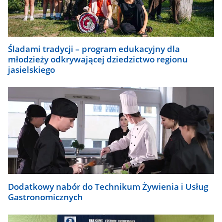
Śladami tradycji – program edukacyjny dla
młodzieży odkrywającej dziedzictwo regionu
jasielskiego
Dodatkowy nabór do Technikum Żywienia i Usług
Gastronomicznych