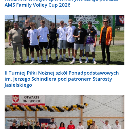
AMS Family Volley Cup 2026
II Turniej Piłki Nożnej szkół Ponadpodstawowych
im. Jerzego Schindlera pod patronem Starosty
Jasielskiego