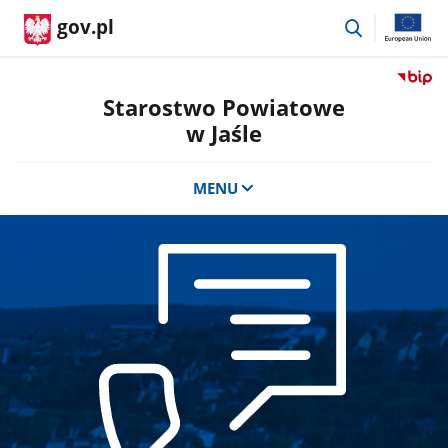
przejdź
gov.pl
do
wyszukiwar
Przejdź
do
Starostwo Powiatowe
serwis
w Jaśle
Biulety
Informa
Publicz
MENU
Staros
Powiat
w
Jaśle