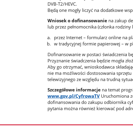
DVB-T2/HEVC.
Będą one mogły liczyć na dodatkowe wspa
Wniosek o dofinansowanie
na zakup de
lub przez pełnomocnika (członka rodziny
przez Internet – formularz online na p
w tradycyjnej formie papierowej – w p
Dofinansowanie w postaci świadczenia b
Przyznanie świadczenia będzie mogła zł
Aby go otrzymać, wnioskodawca składając
nie ma możliwości dostosowania sprzętu
telewizyjnego ze względu na trudną syt
Szczegółowe informacje
na temat progr
www.gov.pl/CyfrowaTV
Uruchomiona zos
dofinansowania do zakupu odbiornika 
pytania można również kierować pod adr