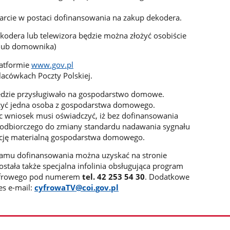
rcie w postaci dofinansowania na zakup dekodera.
kodera lub telewizora będzie można złożyć osobiście
 lub domownika)
latformie
www.gov.pl
lacówkach Poczty Polskiej.
ędzie przysługiwało na gospodarstwo domowe.
ożyć jedna osoba z gospodarstwa domowego.
 wniosek musi oświadczyć, iż bez dofinansowania
 odbiorczego do zmiany standardu nadawania sygnału
uację materialną gospodarstwa domowego.
amu dofinansowania można uzyskać na stronie
tała także specjalna infolinia obsługująca program
cyfrowego pod numerem
tel. 42 253 54 30
. Dodatkowe
es e-mail:
cyfrowaTV@coi.gov.pl