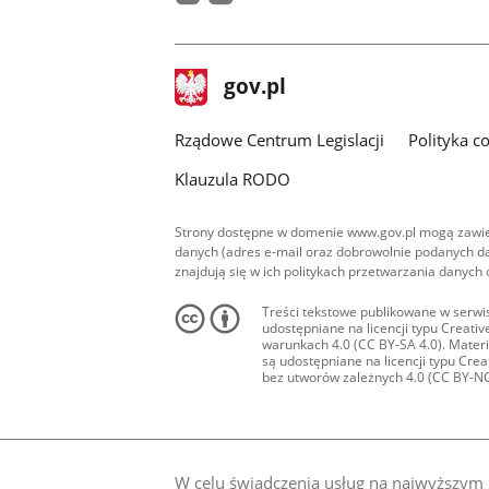
facebook
youtube
stopka
Strona
gov.pl
gov.pl
główna
Rządowe Centrum Legislacji
Polityka c
Klauzula RODO
Strony dostępne w domenie www.gov.pl mogą zawier
danych (adres e-mail oraz dobrowolnie podanych da
znajdują się w ich politykach przetwarzania danych
Treści tekstowe publikowane w serwis
udostępniane na licencji typu Creat
warunkach 4.0 (CC BY-SA 4.0). Materia
są udostępniane na licencji typu Cr
bez utworów zależnych 4.0 (CC BY-NC-N
W celu świadczenia usług na najwyższym p