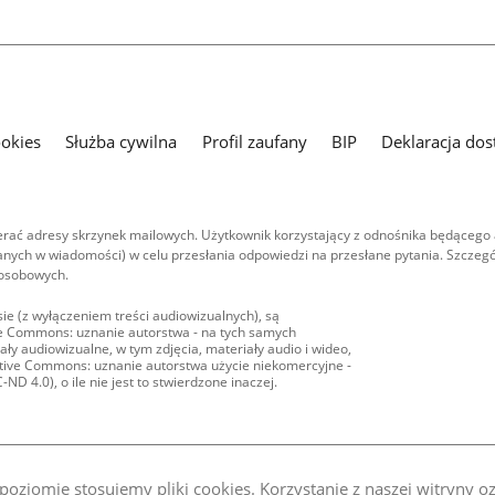
ookies
Służba cywilna
Profil zaufany
BIP
Deklaracja dos
ać adresy skrzynek mailowych. Użytkownik korzystający z odnośnika będącego 
nych w wiadomości) w celu przesłania odpowiedzi na przesłane pytania. Szczegó
 osobowych.
ie (z wyłączeniem treści audiowizualnych), są
ive Commons: uznanie autorstwa - na tych samych
ły audiowizualne, w tym zdjęcia, materiały audio i wideo,
eative Commons: uznanie autorstwa użycie niekomercyjne -
D 4.0), o ile nie jest to stwierdzone inaczej.
oziomie stosujemy pliki cookies. Korzystanie z naszej witryny 