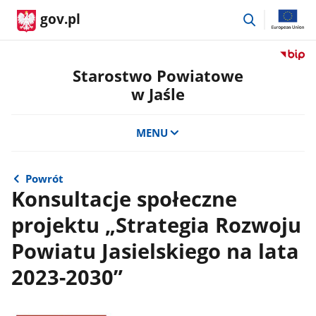
przejdź
gov.pl
do
wyszukiwar
Przejdź
do
Starostwo Powiatowe
serwis
w Jaśle
Biulety
Informa
Publicz
MENU
Staros
Powiat
w
Powrót
Jaśle
Konsultacje społeczne
projektu „Strategia Rozwoju
Powiatu Jasielskiego na lata
2023-2030”