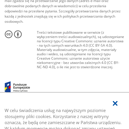
mail zgadza się na przetwarzanie jego danych (adres e-mail oraz
dobrowolnie podanych danych w wiadomości) w celu przesłania
odpowiedzi na przesłane pytania. Szczegóły przetwarzania danych przez
każdą z jednostek znajdują się w ich politykach przetwarzania danych
osobowych.
Treści tekstowe publikowane w serwisie (z
wyłączeniem treści audiowizualnych), są udostępniane
na licencji typu Creative Commons: uznanie autorstwa
- na tych samych warunkach 4.0 (CC BY-SA 4.0).
Materiały audiowizualne, w tym zdjęcia, materiały
audio i wideo, są udostępniane na licencji typu
Creative Commons: uznanie autorstwa użycie
niekomercyjne - bez utworów zależnych 4.0 (CC BY-
NC-ND 4.0), o ile nie jest to stwierdzone inaczej.
W celu świadczenia usług na najwyższym poziomie
stosujemy pliki cookies. Korzystanie z naszej witryny
oznacza, że będą one zamieszczane w Państwa urządzeniu.
W każdym momencie można dokonać zmiany ustawień