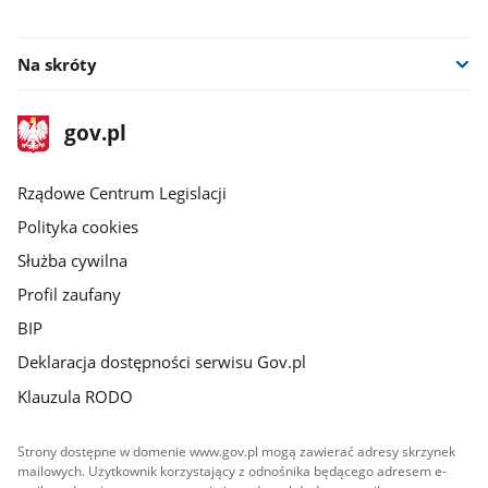
facebook
youtube
Na skróty
stopka
Strona
gov.pl
gov.pl
główna
Rządowe Centrum Legislacji
Polityka cookies
Służba cywilna
Profil zaufany
BIP
Deklaracja dostępności serwisu Gov.pl
Klauzula RODO
Strony dostępne w domenie www.gov.pl mogą zawierać adresy skrzynek
mailowych. Użytkownik korzystający z odnośnika będącego adresem e-