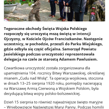
Tegoroczne obchody Święta Wojska Polskiego
rozpoczęły się uroczystą mszą świętą w intencji
Ojczyzny, w Kościele Ojców Franciszkanów. Następnie
uczestnicy, w pochodzie, przeszli do Parku Miejskiego,
gdzie odbyła się część oficjalna. Samorząd Powiatu
Jasielskiego podczas uroczystości reprezentowała
delegacja na czele ze starostą Adamem Pawlusiem.
Czwartkowa uroczystość została zorganizowana dla
upamiętnienia 104. rocznicy Bitwy Warszawskiej, określanej
mianem „Cudu nad Wisłą”. Ta operacja wojskowa, stoczona
w dniach 13–25 sierpnia 1920 roku, pomiędzy nacierającą
na Warszawę Armią Czerwoną a Wojskiem Polskim, była
decydującą bitwą wojny polsko-bolszewickiej.
Dzień 15 sierpnia to również najważniejsze święto maryjne
– Wniebowzięcie Najświętszej Maryi Panny. Podczas homilii