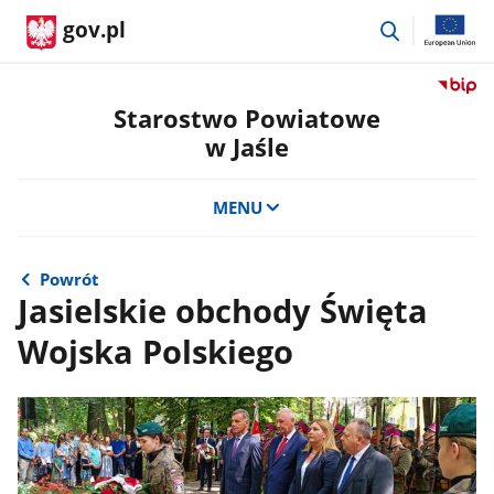
przejdź
gov.pl
do
wyszukiwar
Przejdź
do
Starostwo Powiatowe
serwis
w Jaśle
Biulety
Informa
Publicz
MENU
Staros
Powiat
w
Powrót
Jaśle
Jasielskie obchody Święta
Wojska Polskiego