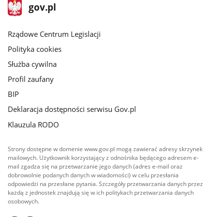
stopka
Strona
gov.pl
gov.pl
główna
Rządowe Centrum Legislacji
Polityka cookies
Służba cywilna
Profil zaufany
BIP
Deklaracja dostępności serwisu Gov.pl
Klauzula RODO
Strony dostępne w domenie www.gov.pl mogą zawierać adresy skrzynek
mailowych. Użytkownik korzystający z odnośnika będącego adresem e-
mail zgadza się na przetwarzanie jego danych (adres e-mail oraz
dobrowolnie podanych danych w wiadomości) w celu przesłania
odpowiedzi na przesłane pytania. Szczegóły przetwarzania danych przez
każdą z jednostek znajdują się w ich politykach przetwarzania danych
osobowych.