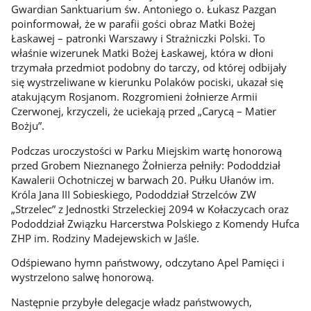
Gwardian Sanktuarium św. Antoniego o. Łukasz Pazgan
poinformował, że w parafii gości obraz Matki Bożej
Łaskawej – patronki Warszawy i Strażniczki Polski. To
właśnie wizerunek Matki Bożej Łaskawej, która w dłoni
trzymała przedmiot podobny do tarczy, od której odbijały
się wystrzeliwane w kierunku Polaków pociski, ukazał się
atakującym Rosjanom. Rozgromieni żołnierze Armii
Czerwonej, krzyczeli, że uciekają przed „Carycą – Matier
Bożju”.
Podczas uroczystości w Parku Miejskim wartę honorową
przed Grobem Nieznanego Żołnierza pełniły: Pododdział
Kawalerii Ochotniczej w barwach 20. Pułku Ułanów im.
Króla Jana III Sobieskiego, Pododdział Strzelców ZW
„Strzelec” z Jednostki Strzeleckiej 2094 w Kołaczycach oraz
Pododdział Związku Harcerstwa Polskiego z Komendy Hufca
ZHP im. Rodziny Madejewskich w Jaśle.
Odśpiewano hymn państwowy, odczytano Apel Pamięci i
wystrzelono salwę honorową.
Następnie przybyłe delegacje władz państwowych,