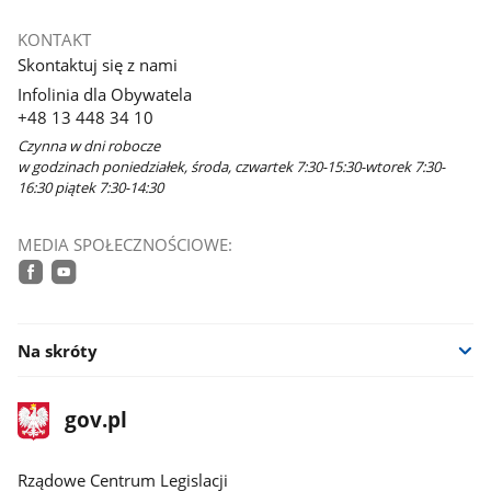
KONTAKT
Skontaktuj się z nami
Infolinia dla Obywatela
+48 13 448 34 10
Czynna w dni robocze
w godzinach poniedziałek, środa, czwartek 7:30-15:30-wtorek 7:30-
16:30 piątek 7:30-14:30
MEDIA SPOŁECZNOŚCIOWE:
facebook
youtube
Na skróty
stopka
Strona
gov.pl
gov.pl
główna
Rządowe Centrum Legislacji