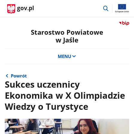
przejdź
gov.pl
do
wyszukiwar
Przejdź
do
Starostwo Powiatowe
serwis
w Jaśle
Biulety
Informa
Publicz
MENU
Staros
Powiat
w
Powrót
Jaśle
Sukces uczennicy
Ekonomika w X Olimpiadzie
Wiedzy o Turystyce