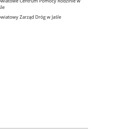
wiatowe Centrum Pomocy Rodzinie w
śle
wiatowy Zarząd Dróg w Jaśle