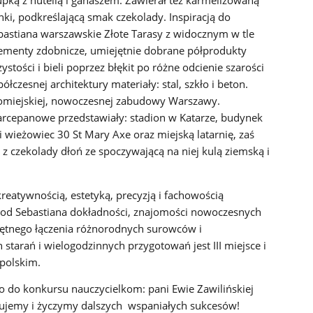
ki, podkreślającą smak czekolady. Inspiracją do
Sebastiana warszawskie Złote Tarasy z widocznym w tle
menty zdobnicze, umiejętnie dobrane półprodukty
ystości i bieli poprzez błękit po różne odcienie szarości
zesnej architektury materiały: stal, szkło i beton.
omiejskiej, nowoczesnej zabudowy Warszawy.
arcepanowe przedstawiały: stadion w Katarze, budynek
 wieżowiec 30 St Mary Axe oraz miejską latarnię, zaś
czekolady dłoń ze spoczywającą na niej kulą ziemską i
reatywnością, estetyką, precyzją i fachowością
od Sebastiana dokładności, znajomości nowoczesnych
jętnego łączenia różnorodnych surowców i
starań i wielogodzinnych przygotowań jest III miejsce i
opolskim.
o do konkursu nauczycielkom: pani Ewie Zawilińskiej
ulujemy i życzymy dalszych wspaniałych sukcesów!