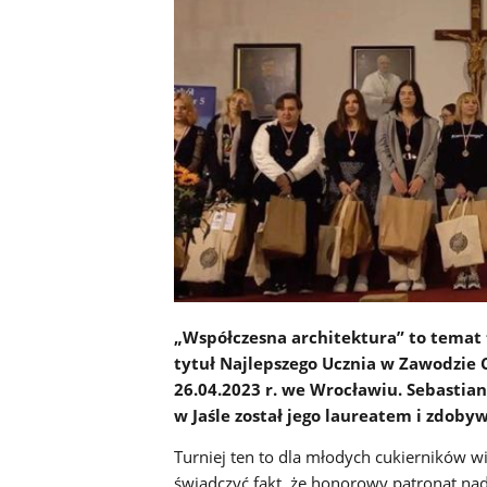
„Współczesna architektura” to temat 
tytuł Najlepszego Ucznia w Zawodzie C
26.04.2023 r. we Wrocławiu. Sebastia
w Jaśle został jego laureatem i zdobyw
Turniej ten to dla młodych cukierników wi
świadczyć fakt, że honorowy patronat nad