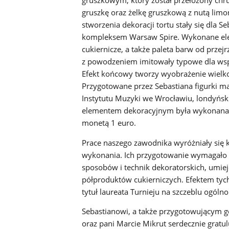
gruszkę oraz żelkę gruszkową z nutą limon
stworzenia dekoracji tortu stały się dla 
kompleksem Warsaw Spire. Wykonane ele
cukiernicze, a także paleta barw od przejrz
z powodzeniem imitowały typowe dla współc
Efekt końcowy tworzy wyobrażenie wielk
Przygotowane przez Sebastiana figurki m
Instytutu Muzyki we Wrocławiu, londyński
elementem dekoracyjnym była wykonana z 
monetą 1 euro.
Prace naszego zawodnika wyróżniały się k
wykonania. Ich przygotowanie wymagało 
sposobów i technik dekoratorskich, umie
półproduktów cukierniczych. Efektem tych 
tytuł laureata Turnieju na szczeblu ogóln
Sebastianowi, a także przygotowującym g
oraz pani Marcie Mikrut serdecznie grat