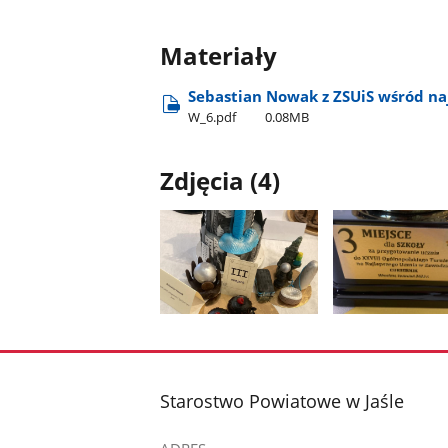
Materiały
Sebastian Nowak z ZSUiS wśród na
W​_6.pdf
0.08MB
Zdjęcia (4)
Pokaż
Pokaż
zdjęcie
zdjęcie
1
2
z
z
stopka
Starostwo Powiatowe w Jaśle
galerii.
galerii.