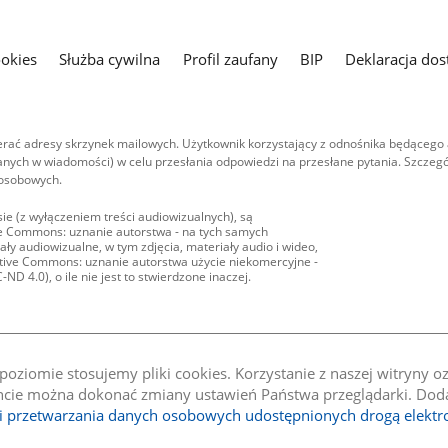
ookies
Służba cywilna
Profil zaufany
BIP
Deklaracja dos
ać adresy skrzynek mailowych. Użytkownik korzystający z odnośnika będącego 
nych w wiadomości) w celu przesłania odpowiedzi na przesłane pytania. Szczegó
 osobowych.
ie (z wyłączeniem treści audiowizualnych), są
ive Commons: uznanie autorstwa - na tych samych
ły audiowizualne, w tym zdjęcia, materiały audio i wideo,
eative Commons: uznanie autorstwa użycie niekomercyjne -
D 4.0), o ile nie jest to stwierdzone inaczej.
oziomie stosujemy pliki cookies. Korzystanie z naszej witryny 
e można dokonać zmiany ustawień Państwa przeglądarki. Dodat
li przetwarzania danych osobowych udostępnionych drogą elektr