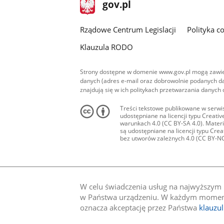
stopka
Strona
gov.pl
gov.pl
główna
Rządowe Centrum Legislacji
Polityka c
Klauzula RODO
Strony dostępne w domenie www.gov.pl mogą zawier
danych (adres e-mail oraz dobrowolnie podanych da
znajdują się w ich politykach przetwarzania danych
Treści tekstowe publikowane w serwis
udostępniane na licencji typu Creat
warunkach 4.0 (CC BY-SA 4.0). Materia
są udostępniane na licencji typu Cr
bez utworów zależnych 4.0 (CC BY-NC-N
W celu świadczenia usług na najwyższym p
w Państwa urządzeniu. W każdym momenci
oznacza akceptację przez Państwa
klauzu