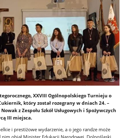
tegorocznego, XXVIII Ogólnopolskiego Turnieju o
ukiernik, który został rozegrany w dniach 24. –
n Nowak z Zespołu Szkół Usługowych i Spożywczych
cą III miejsca.
elkie i prestiżowe wydarzenie, a o jego randze może
 nim objął Minister Edukacji Narodowej, Dolnośląski