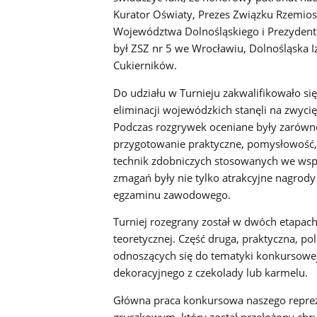
Kurator Oświaty, Prezes Związku Rzemios
Województwa Dolnośląskiego i Prezydent
był ZSZ nr 5 we Wrocławiu, Dolnośląska I
Cukierników.
Do udziału w Turnieju zakwalifikowało si
eliminacji wojewódzkich stanęli na zwyc
Podczas rozgrywek oceniane były zarówn
przygotowanie praktyczne, pomysłowość,
technik zdobniczych stosowanych we wsp
zmagań były nie tylko atrakcyjne nagrody
egzaminu zawodowego.
Turniej rozegrany został w dwóch etapach
teoretycznej. Część druga, praktyczna, p
odnoszących się do tematyki konkursowej
dekoracyjnego z czekolady lub karmelu.
Główna praca konkursowa naszego reprez
gruszkowym, który został przełożony chru