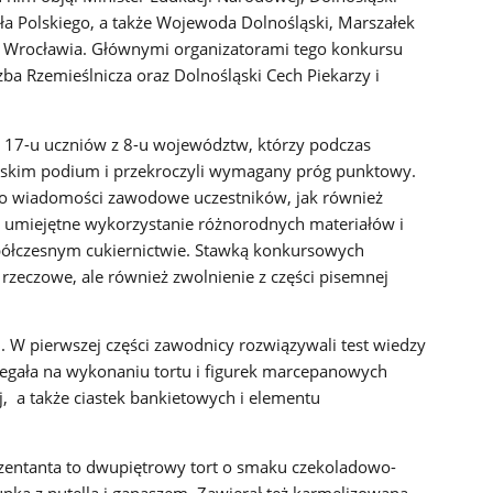
ła Polskiego, a także Wojewoda Dolnośląski, Marszałek
 Wrocławia. Głównymi organizatorami tego konkursu
zba Rzemieślnicza oraz Dolnośląski Cech Piekarzy i
ę 17-u uczniów z 8-u województw, którzy podczas
ięskim podium i przekroczyli wymagany próg punktowy.
o wiadomości zawodowe uczestników, jak również
 umiejętne wykorzystanie różnorodnych materiałów i
ółczesnym cukiernictwie. Stawką konkursowych
 rzeczowe, ale również zwolnienie z części pisemnej
. W pierwszej części zawodnicy rozwiązywali test wiedzy
olegała na wykonaniu tortu i figurek marcepanowych
, a także ciastek bankietowych i elementu
entanta to dwupiętrowy tort o smaku czekoladowo-
pką z nutellą i ganaszem. Zawierał też karmelizowaną