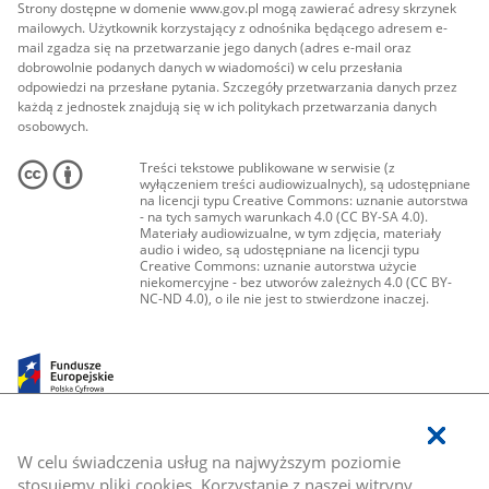
Strony dostępne w domenie www.gov.pl mogą zawierać adresy skrzynek
mailowych. Użytkownik korzystający z odnośnika będącego adresem e-
mail zgadza się na przetwarzanie jego danych (adres e-mail oraz
dobrowolnie podanych danych w wiadomości) w celu przesłania
odpowiedzi na przesłane pytania. Szczegóły przetwarzania danych przez
każdą z jednostek znajdują się w ich politykach przetwarzania danych
osobowych.
Treści tekstowe publikowane w serwisie (z
wyłączeniem treści audiowizualnych), są udostępniane
na licencji typu Creative Commons: uznanie autorstwa
- na tych samych warunkach 4.0 (CC BY-SA 4.0).
Materiały audiowizualne, w tym zdjęcia, materiały
audio i wideo, są udostępniane na licencji typu
Creative Commons: uznanie autorstwa użycie
niekomercyjne - bez utworów zależnych 4.0 (CC BY-
NC-ND 4.0), o ile nie jest to stwierdzone inaczej.
W celu świadczenia usług na najwyższym poziomie
stosujemy pliki cookies. Korzystanie z naszej witryny