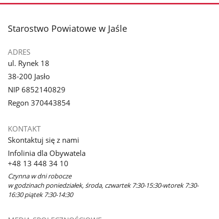
zdjęcie
3
z
stopka
Starostwo Powiatowe w Jaśle
galerii.
ADRES
ul. Rynek 18
38-200 Jasło
NIP 6852140829
Regon 370443854
KONTAKT
Skontaktuj się z nami
Infolinia dla Obywatela
+48 13 448 34 10
Czynna w dni robocze
w godzinach poniedziałek, środa, czwartek 7:30-15:30-wtorek 7:30-
16:30 piątek 7:30-14:30