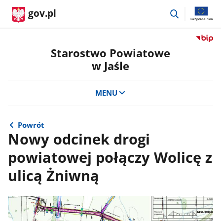
przejdź
gov.pl
do
wyszukiwar
Przejdź
do
Starostwo Powiatowe
serwis
w Jaśle
Biulety
Informa
Publicz
MENU
Staros
Powiat
w
Powrót
Jaśle
Nowy odcinek drogi
powiatowej połączy Wolicę z
ulicą Żniwną