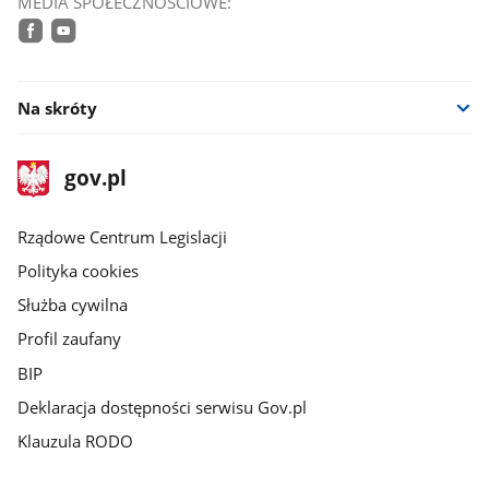
MEDIA SPOŁECZNOŚCIOWE:
facebook
youtube
Na skróty
stopka
Strona
gov.pl
gov.pl
główna
Rządowe Centrum Legislacji
Polityka cookies
Służba cywilna
Profil zaufany
BIP
Deklaracja dostępności serwisu Gov.pl
Klauzula RODO