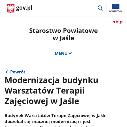
przejdź
gov.pl
do
wyszukiwar
Przejdź
do
Starostwo Powiatowe
serwis
w Jaśle
Biulety
Informa
Publicz
MENU
Staros
Powiat
w
Powrót
Jaśle
Modernizacja budynku
Warsztatów Terapii
Zajęciowej w Jaśle
Budynek Warsztatów Terapii Zajęciowej w Jaśle
doczekał się znacznej modernizacji i jest