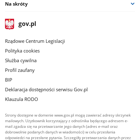
Na skróty
stopka
Strona
gov.pl
gov.pl
główna
Rządowe Centrum Legislacji
Polityka cookies
Służba cywilna
Profil zaufany
BIP
Deklaracja dostępności serwisu Gov.pl
Klauzula RODO
Strony dostępne w domenie www.gov.pl mogą zawierać adresy skrzynek
mailowych. Użytkownik korzystający z odnośnika będącego adresem e-
mail zgadza się na przetwarzanie jego danych (adres e-mail oraz
dobrowolnie podanych danych w wiadomości) w celu przesłania
odpowiedzi na przesłane pytania. Szczegóły przetwarzania danych przez