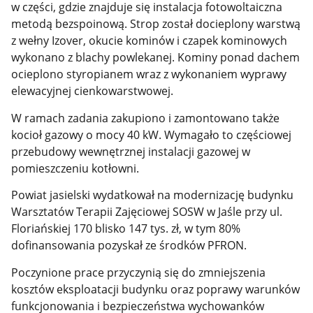
w części, gdzie znajduje się instalacja fotowoltaiczna
metodą bezspoinową. Strop został docieplony warstwą
z wełny Izover, okucie kominów i czapek kominowych
wykonano z blachy powlekanej. Kominy ponad dachem
ocieplono styropianem wraz z wykonaniem wyprawy
elewacyjnej cienkowarstwowej.
W ramach zadania zakupiono i zamontowano także
kocioł gazowy o mocy 40 kW. Wymagało to częściowej
przebudowy wewnętrznej instalacji gazowej w
pomieszczeniu kotłowni.
Powiat jasielski wydatkował na modernizację budynku
Warsztatów Terapii Zajęciowej SOSW w Jaśle przy ul.
Floriańskiej 170 blisko 147 tys. zł, w tym 80%
dofinansowania pozyskał ze środków PFRON.
Poczynione prace przyczynią się do zmniejszenia
kosztów eksploatacji budynku oraz poprawy warunków
funkcjonowania i bezpieczeństwa wychowanków