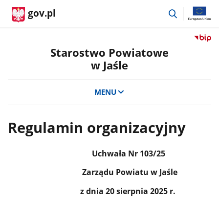
przejdź
gov.pl
do
wyszukiwar
Przejdź
do
Starostwo Powiatowe
serwis
w Jaśle
Biulety
Informa
Publicz
MENU
Staros
Powiat
w
Regulamin organizacyjny
Jaśle
Uchwała Nr 103/25
Zarządu Powiatu w Jaśle
z dnia 20 sierpnia 2025 r.