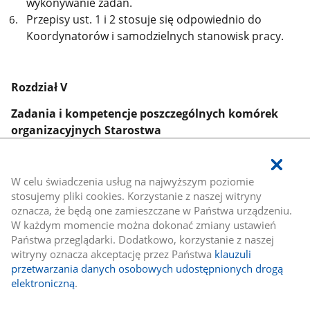
wykonywanie zadań.
Przepisy ust. 1 i 2 stosuje się odpowiednio do
Koordynatorów i samodzielnych stanowisk pracy.
Rozdział V
Zadania i kompetencje poszczególnych komórek
organizacyjnych Starostwa
§ 19
W celu świadczenia usług na najwyższym poziomie
stosujemy pliki cookies. Korzystanie z naszej witryny
oznacza, że będą one zamieszczane w Państwa urządzeniu.
W każdym momencie można dokonać zmiany ustawień
Zadania wspólne komórek organizacyjnych
Państwa przeglądarki. Dodatkowo, korzystanie z naszej
witryny oznacza akceptację przez Państwa
klauzuli
przetwarzania danych osobowych udostępnionych drogą
elektroniczną
.
Do wspólnych zadań komórek organizacyjnych należy
w szczególności: