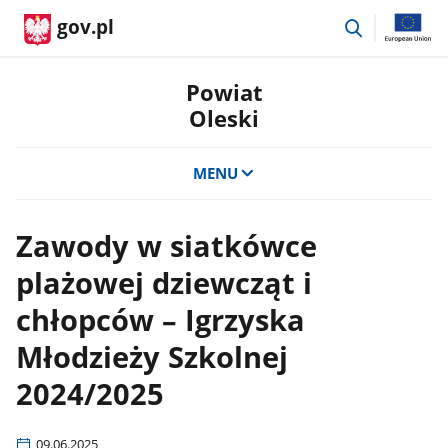
przejdź
gov.pl
do
wyszukiwar
Powiat
Oleski
MENU
Zawody w siatkówce
plażowej dziewcząt i
chłopców – Igrzyska
Młodzieży Szkolnej
2024/2025
09.06.2025