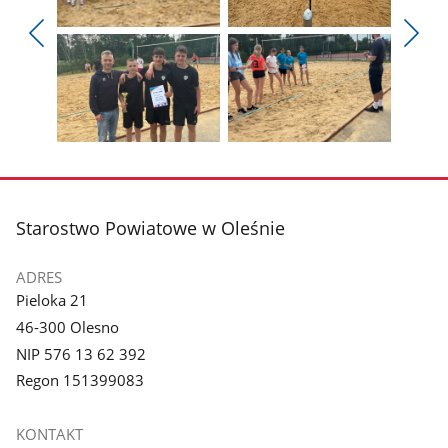
Pokaż
Pokaż
zdjęcie
zdjęcie
Pokaż
Poka
1
2
poprzednie
nest
z
z
zdjęcia
zdjęc
galerii.
galerii.
Pokaż
Pokaż
zdjęcie
zdjęcie
3
4
z
z
stopka
Starostwo Powiatowe w Oleśnie
galerii.
galerii.
ADRES
Pieloka 21
46-300 Olesno
NIP 576 13 62 392
Regon 151399083
KONTAKT