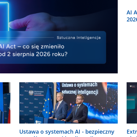
AI A
202
Ustawa o systemach AI - bezpieczny
Ext