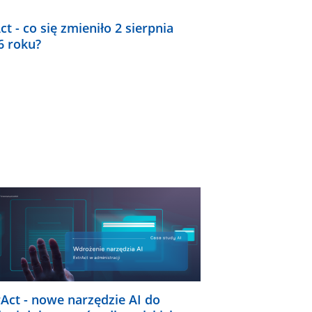
ct - co się zmieniło 2 sierpnia
6 roku?
rAct - nowe narzędzie AI do