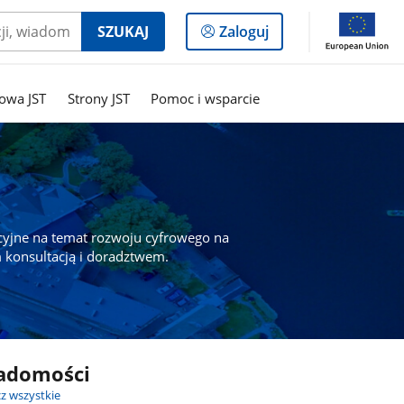
Logowanie
SZUKAJ
Zaloguj
do
panelu
owa JST
Strony JST
Pomoc i wsparcie
cyjne na temat rozwoju cyfrowego na
 konsultacją i doradztwem.
adomości
z wszystkie