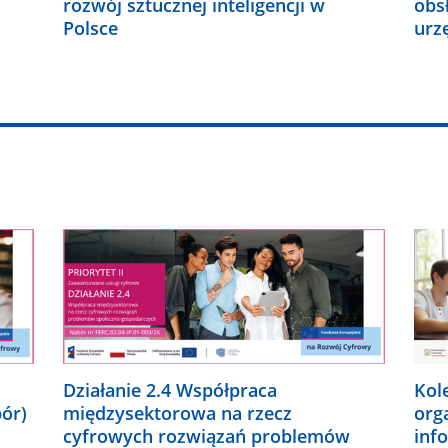
rozwój sztucznej inteligencji w
obs
Polsce
urz
Działanie 2.4 Współpraca
Kol
bór)
międzysektorowa na rzecz
org
cyfrowych rozwiązań problemów
inf