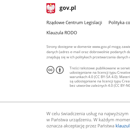
stopka
Strona
gov.pl
gov.pl
główna
Rządowe Centrum Legislacji
Polityka c
Klauzula RODO
Strony dostępne w domenie www.gov.pl mogą zawier
danych (adres e-mail oraz dobrowolnie podanych da
znajdują się w ich politykach przetwarzania danych
Treści tekstowe publikowane w serwis
udostępniane na licencji typu Creat
warunkach 4.0 (CC BY-SA 4.0). Materia
są udostępniane na licencji typu Cr
bez utworów zależnych 4.0 (CC BY-NC-N
W celu świadczenia usług na najwyższym p
w Państwa urządzeniu. W każdym momenci
oznacza akceptację przez Państwa
klauzu