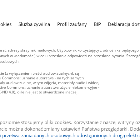
ookies
Służba cywilna
Profil zaufany
BIP
Deklaracja dos
ać adresy skrzynek mailowych. Użytkownik korzystający z odnośnika będącego 
nych w wiadomości) w celu przesłania odpowiedzi na przesłane pytania. Szczegó
 osobowych.
ie (z wyłączeniem treści audiowizualnych), są
ive Commons: uznanie autorstwa - na tych samych
ły audiowizualne, w tym zdjęcia, materiały audio i wideo,
eative Commons: uznanie autorstwa użycie niekomercyjne -
D 4.0), o ile nie jest to stwierdzone inaczej.
oziomie stosujemy pliki cookies. Korzystanie z naszej witryny 
e można dokonać zmiany ustawień Państwa przeglądarki. Dodat
li przetwarzania danych osobowych udostępnionych drogą elektr