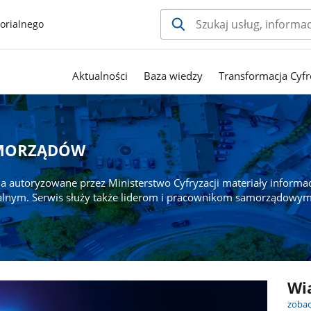
orialnego
Aktualności
Baza wiedzy
Transformacja Cyfr
AMORZĄDÓW
a autoryzowane przez Ministerstwo Cyfryzacji materiały informa
alnym. Serwis służy także liderom i pracownikom samorządowym
Wi
zobac