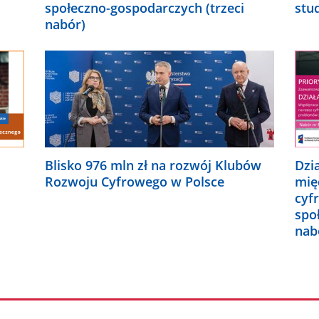
społeczno-gospodarczych (trzeci
stu
nabór)
Blisko 976 mln zł na rozwój Klubów
Dzi
Rozwoju Cyfrowego w Polsce
mię
cyf
spo
nab