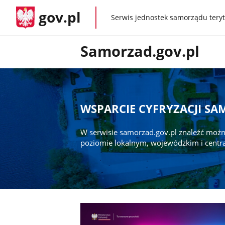
gov.pl
Serwis jednostek samorządu teryt
gov.pl
Samorzad.gov.pl
WSPARCIE CYFRYZACJI S
W serwisie samorzad.gov.pl znaleźć możn
poziomie lokalnym, wojewódzkim i centr