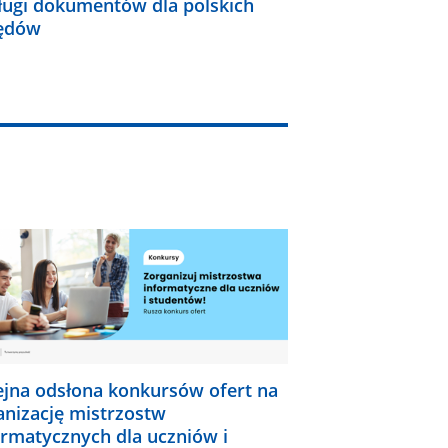
ługi dokumentów dla polskich
ędów
ejna odsłona konkursów ofert na
anizację mistrzostw
ormatycznych dla uczniów i