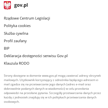
stopka
Strona
gov.pl
gov.pl
główna
Rządowe Centrum Legislacji
Polityka cookies
Służba cywilna
Profil zaufany
BIP
Deklaracja dostępności serwisu Gov.pl
Klauzula RODO
Strony dostępne w domenie www.gov.pl mogą zawierać adresy skrzynek
mailowych. Użytkownik korzystający z odnośnika będącego adresem e-
mail zgadza się na przetwarzanie jego danych (adres e-mail oraz
dobrowolnie podanych danych w wiadomości) w celu przesłania
odpowiedzi na przesłane pytania. Szczegóły przetwarzania danych przez
każdą z jednostek znajdują się w ich politykach przetwarzania danych
osobowych.