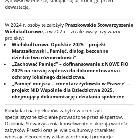
żydowski w Praszce, starając się uchronić go przed
dewastacją.
W 2024 r. osoby te założyły
Praszkowskie Stowarzyszenie
Wielokulturowe
, a w 2025 r. zrealizowały trzy ważne
projekty:
Wielokulturowe Opolskie 2025 – projekt
Marszałkowski „Pamięć, dialog, bezcenne
dziedzictwo różnorodności”.
„Zachować Pamięć” – dofinansowanie z NOWE FIO
2025 na rozwój zaplecza do dokumentowania i
ochrony lokalnego dziedzictwa.
„Pamięć miejsca – cmentarz żydowski w Praszce” –
projekt NID Wspólnie dla Dziedzictwa 2025,
obejmujący dokumentację i działania społeczne.
Kandydaci na opiekunów zabytków ukończyli
specjalistyczne szkolenie prowadzone przez ekspertów.
Działania Stowarzyszenia konsekwentnie ukazują wartość
zabytków Praszki oraz jej wielokulturowy charakter,
wnosząc nieoceniony wkład w ochronę i promocję