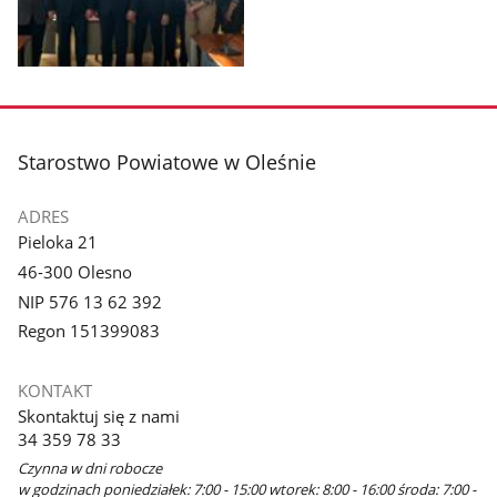
Pokaż
zdjęcie
1
z
stopka
Starostwo Powiatowe w Oleśnie
galerii.
ADRES
Pieloka 21
46-300 Olesno
NIP 576 13 62 392
Regon 151399083
KONTAKT
Skontaktuj się z nami
34 359 78 33
Czynna w dni robocze
w godzinach poniedziałek: 7:00 - 15:00 wtorek: 8:00 - 16:00 środa: 7:00 -