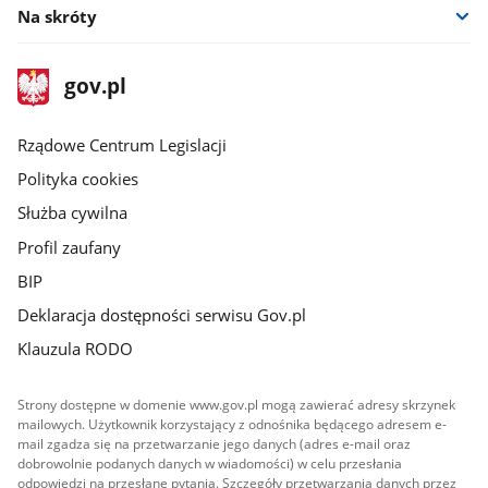
Na skróty
stopka
Strona
gov.pl
gov.pl
główna
Rządowe Centrum Legislacji
Polityka cookies
Służba cywilna
Profil zaufany
BIP
Deklaracja dostępności serwisu Gov.pl
Klauzula RODO
Strony dostępne w domenie www.gov.pl mogą zawierać adresy skrzynek
mailowych. Użytkownik korzystający z odnośnika będącego adresem e-
mail zgadza się na przetwarzanie jego danych (adres e-mail oraz
dobrowolnie podanych danych w wiadomości) w celu przesłania
odpowiedzi na przesłane pytania. Szczegóły przetwarzania danych przez