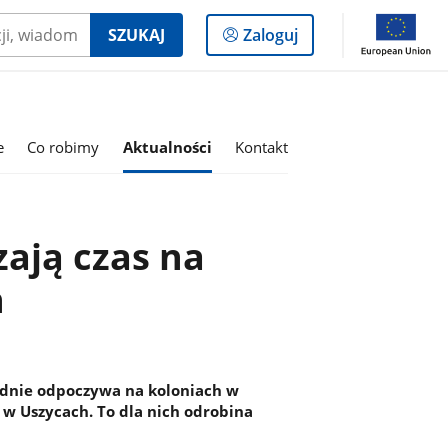
Logowanie
SZUKAJ
Zaloguj
do
panelu
e
Co robimy
Aktualności
Kontakt
zają czas na
h
godnie odpoczywa na koloniach w
 w Uszycach. To dla nich odrobina