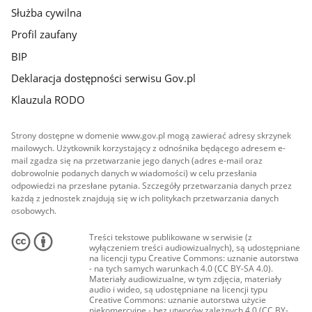
Służba cywilna
Profil zaufany
BIP
Deklaracja dostępności serwisu Gov.pl
Klauzula RODO
Strony dostępne w domenie www.gov.pl mogą zawierać adresy skrzynek
mailowych. Użytkownik korzystający z odnośnika będącego adresem e-
mail zgadza się na przetwarzanie jego danych (adres e-mail oraz
dobrowolnie podanych danych w wiadomości) w celu przesłania
odpowiedzi na przesłane pytania. Szczegóły przetwarzania danych przez
każdą z jednostek znajdują się w ich politykach przetwarzania danych
osobowych.
Treści tekstowe publikowane w serwisie (z
wyłączeniem treści audiowizualnych), są udostępniane
na licencji typu Creative Commons: uznanie autorstwa
- na tych samych warunkach 4.0 (CC BY-SA 4.0).
Materiały audiowizualne, w tym zdjęcia, materiały
audio i wideo, są udostępniane na licencji typu
Creative Commons: uznanie autorstwa użycie
niekomercyjne - bez utworów zależnych 4.0 (CC BY-