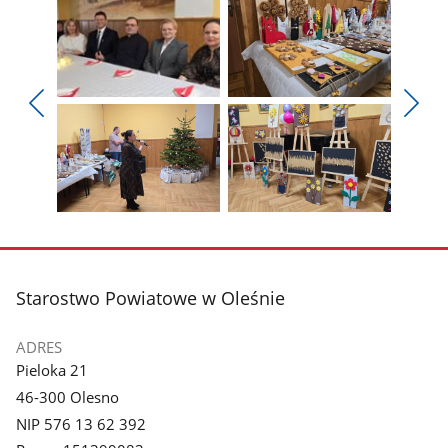
Pokaż
Pokaż
zdjęcie
zdjęcie
Pokaż
Poka
1
2
poprzednie
nest
z
z
zdjęcia
zdjęc
galerii.
galerii.
Pokaż
Pokaż
zdjęcie
zdjęcie
3
4
z
z
stopka
Starostwo Powiatowe w Oleśnie
galerii.
galerii.
ADRES
Pieloka 21
46-300 Olesno
NIP 576 13 62 392