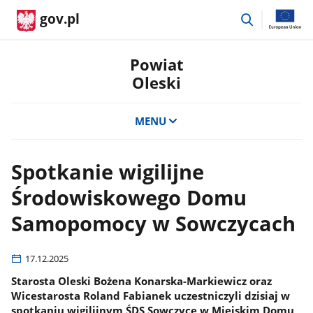
przejdź
gov.pl
do
wyszukiwar
Powiat
Oleski
MENU
Spotkanie wigilijne
Środowiskowego Domu
Samopomocy w Sowczycach
17.12.2025
Starosta Oleski Bożena Konarska-Markiewicz oraz
Wicestarosta Roland Fabianek uczestniczyli dzisiaj w
spotkaniu wigilijnym ŚDS Sowczyce w Miejskim Domu