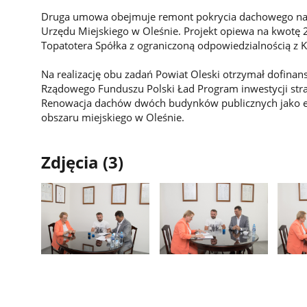
Druga umowa obejmuje remont pokrycia dachowego na
Urzędu Miejskiego w Oleśnie. Projekt opiewa na kwotę 2
Topatotera Spółka z ograniczoną odpowiedzialnością z
Na realizację obu zadań Powiat Oleski otrzymał dofina
Rządowego Funduszu Polski Ład Program inwestycji stra
Renowacja dachów dwóch budynków publicznych jako el
obszaru miejskiego w Oleśnie.
Zdjęcia (3)
Pokaż
Pokaż
Pokaż
zdjęcie
zdjęcie
zdjęci
1
2
3
z
z
z