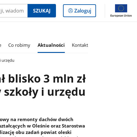
Logowanie
SZUKAJ
Zaloguj
do
panelu
e
Co robimy
Aktualności
Kontakt
i urzędu
 blisko 3 mln zł
szkoły i urzędu
 umowy na remonty dachów dwóch
ztałcących w Oleśnie oraz Starostwa
lizację obu zadań powiat oleski