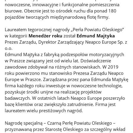
nowoczesne, innowacyjne i funkcjonalne pomieszczenia
biurowe. Obecnie jest to ośrodek ruchu dla ponad 180
pojazdów tworzących międzynarodową flotę firmy.
Laureatem tegorocznej nagrody „Perła Powiatu Oleskiego”
w kategorii
Menedżer roku
został
Edmund Majtyka
Prezes Zarządu, Dyrektor Zarządzający Neapco Europe Sp. z
o.o.
Edmund Majtyka z fabryką podzespołów motoryzacyjnych
w Praszce związany jest od wielu lat. Doświadczenie
zawodowe zdobywał na różnych stanowiskach. W 2019
roku powierzono mu stanowisko Prezesa Zarządu Neapco
Europe w Praszce. Zarządzana przez pana Edmunda Majtykę
firma każdego roku inwestuje w nowoczesne technologie,
pozyskuje środki unijne na realizację projektów
badawczych. W ostatnich latach Neapco Europe poszerzyło
bazę klientów oraz zwiększyło zatrudnienie. Firma jest
laureatem wielu prestiżowych nagród.
Nagrodę specjalną – Czarną Perłę Powiatu Oleskiego –
przyznawaną przez Starostę Oleskiego za szczególny wkład