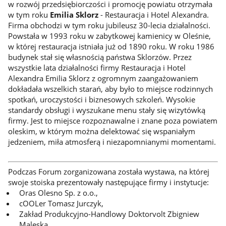
w rozwój przedsiębiorczości i promocję powiatu otrzymała
w tym roku
Emilia Sklorz
- Restauracja i Hotel Alexandra.
Firma obchodzi w tym roku jubileusz 30-lecia działalności.
Powstała w 1993 roku w zabytkowej kamienicy w Oleśnie,
w której restauracja istniała już od 1890 roku. W roku 1986
budynek stał się własnością państwa Sklorzów. Przez
wszystkie lata działalności firmy Restauracja i Hotel
Alexandra Emilia Sklorz z ogromnym zaangażowaniem
dokładała wszelkich starań, aby było to miejsce rodzinnych
spotkań, uroczystości i biznesowych szkoleń. Wysokie
standardy obsługi i wyszukane menu stały się wizytówką
firmy. Jest to miejsce rozpoznawalne i znane poza powiatem
oleskim, w którym można delektować się wspaniałym
jedzeniem, miła atmosferą i niezapomnianymi momentami.
Podczas Forum zorganizowana została wystawa, na której
swoje stoiska prezentowały następujące firmy i instytucje:
Oras Olesno Sp. z o.o.,
cOOLer Tomasz Jurczyk,
Zakład Produkcyjno-Handlowy Doktorvolt Zbigniew
Maleska,