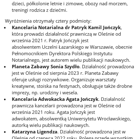
dzieci, półkolonie letnie i zimowe, obozy nad morzem,
treningi rodzica z dziećmi.
Wyróżnienia otrzymały cztery podmioty:
Kancelaria Notarialna dr Patryk Kamil Jończyk
,
która prowadzi działalność prawniczą w Oleśnie od
września 2021 r. Patryk Jończyk jest
absolwentem Uczelni Łazarskiego w Warszawie, obecnie
Pełnomocnikiem Dyrektora Polskiego Instytutu
Notarialnego, jest autorem wielu publikacji naukowych.
Planeta Zabawy Sonia Szydło
. Działalność prowadzona
jest w Oleśnie od sierpnia 2023 r. Planeta Zabawy
oferuje usługi rozrywkowe. Organizuje warsztaty
kreatywne, stoiska na festynach, obsługuje także drobne
imprezy, np. urodziny i wesela.
Kancelaria Adwokacka Agata Jończyk
. Działalność
prawnicza kancelarii prowadzona jest w Oleśnie od
września 2021 roku. Agata Jończyk jest
adwokatem, absolwentką Uniwersytetu Wrocławskiego,
autorką wielu publikacji naukowych.
Katarzyna Ligendza
. Działalność prowadzona jest w
Oleśnie od czerwca 2022 roku. Polega przede wszystkim