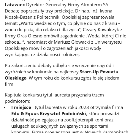
Latawiec
Dyrektor Generalny Firmy Atmoterm SA.
Debatę poprzedziły trzy prelekcje. Dr hab. inż. Iwona
Kłosok-Bazan z Politechniki Opolskiej zaprezentowała
temat: „Warto wiedzieć o tym, co płynie do nas z kranu –
woda do picia, dla relaksu i dla życia”, Cezary Kowalczyk z
firmy Oras Olesno omówił zagadnienie „Woda, której Ci nie
szkoda…”, natomiast dr Mariusz Głowacki z Uniwersytetu
Opolskiego mówił o zagrożeniach jakości wody
wynikających z działalności rolniczej.
Po zakończeniu debaty odbyło się wręczenie nagród i
wyróżnień w konkursie na najlepszy
Start-Up Powiatu
Oleskiego
. W tym roku do konkursu zgłosiło się siedem
firm.
Kapituła konkursu tytuł laureata przyznała trzem
podmiotom:
I miejsce
i tytuł laureata w roku 2023 otrzymała firma
Edu & Equus Krzysztof Podobiński
, która prowadzi
działalność polegającą na zoofizjoterapii koni oraz
usługach edukacyjnych związanych ze sportami
konnymi. Firma prowadzona jest w Nowych Karmonkach