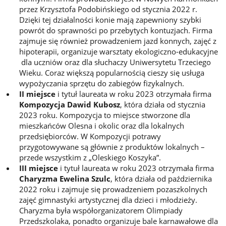
przez Krzysztofa Podobińskiego od stycznia 2022 r.
Dzięki tej działalności konie mają zapewniony szybki
powrót do sprawności po przebytych kontuzjach. Firma
zajmuje się również prowadzeniem jazd konnych, zajęć z
hipoterapii, organizuje warsztaty ekologiczno-edukacyjne
dla uczniów oraz dla słuchaczy Uniwersytetu Trzeciego
Wieku. Coraz większą popularnością cieszy się usługa
wypożyczania sprzętu do zabiegów fizykalnych.
II miejsce
i tytuł laureata w roku 2023 otrzymała firma
Kompozycja Dawid Kubosz
, która działa od stycznia
2023 roku. Kompozycja to miejsce stworzone dla
mieszkańców Olesna i okolic oraz dla lokalnych
przedsiębiorców. W Kompozycji potrawy
przygotowywane są głównie z produktów lokalnych –
przede wszystkim z „Oleskiego Koszyka”.
III miejsce
i tytuł laureata w roku 2023 otrzymała firma
Charyzma Ewelina Szulc
, która działa od października
2022 roku i zajmuje się prowadzeniem pozaszkolnych
zajęć gimnastyki artystycznej dla dzieci i młodzieży.
Charyzma była współorganizatorem Olimpiady
Przedszkolaka, ponadto organizuje bale karnawałowe dla