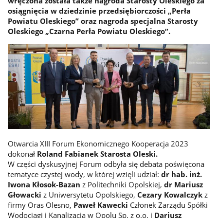
wręczona została także nagroda Starosty Oleskiego za
osiągnięcia w dziedzinie przedsiębiorczości „Perła
Powiatu Oleskiego” oraz nagroda specjalna Starosty
Oleskiego „Czarna Perła Powiatu Oleskiego”.
Otwarcia XIII Forum Ekonomicznego Kooperacja 2023
dokonał
Roland Fabianek Starosta Oleski.
W części dyskusyjnej Forum odbyła się debata poświęcona
tematyce czystej wody, w której wzięli udział:
dr hab. inż.
Iwona Kłosok-Bazan
z Politechniki Opolskiej,
dr Mariusz
Głowacki
z Uniwersytetu Opolskiego,
Cezary Kowalczyk
z
firmy Oras Olesno,
Paweł Kawecki
Członek Zarządu Spółki
Wodociągi i Kanalizacja w Opolu Sp. z o.o. i
Dariusz