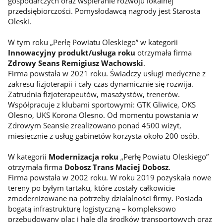
gospodarczych oraz wspieranie rozwoju lokalnej
przedsiębiorczości. Pomysłodawcą nagrody jest Starosta
Oleski.
W tym roku „Perłę Powiatu Oleskiego” w kategorii
Innowacyjny produkt/usługa roku
otrzymała firma
Zdrowy Seans Remigiusz Wachowski
.
Firma powstała w 2021 roku. Świadczy usługi medyczne z
zakresu fizjoterapii i cały czas dynamicznie się rozwija.
Zatrudnia fizjoterapeutów, masażystów, trenerów.
Współpracuje z klubami sportowymi: GTK Gliwice, OKS
Olesno, UKS Korona Olesno. Od momentu powstania w
Zdrowym Seansie zrealizowano ponad 4500 wizyt,
miesięcznie z usług gabinetów korzysta około 200 osób.
W kategorii
Modernizacja roku
„Perłę Powiatu Oleskiego”
otrzymała firma
Dobosz Trans Maciej Dobosz
.
Firma powstała w 2002 roku. W roku 2019 pozyskała nowe
tereny po byłym tartaku, które zostały całkowicie
zmodernizowane na potrzeby działalności firmy. Posiada
bogatą infrastrukturę logistyczną – kompleksowo
przebudowany plac i hale dla środków transportowych oraz