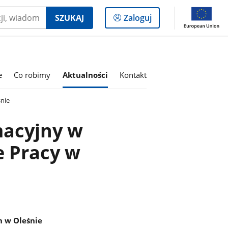
Logowanie
SZUKAJ
Zaloguj
do
panelu
e
Co robimy
Aktualności
Kontakt
nie
macyjny w
 Pracy w
h w Oleśnie