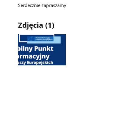
Serdecznie zapraszamy
Zdjęcia (1)
Pokaż
zdjęcie
1
z
galerii.