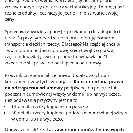
Chcą sprzedać Ci wełniany materac, generator ozonu,
zestaw naczyń czy odkurzacz wielofunkcyjny. To mogą być
różne produkty, lecz łączy je jedno – nie są warte swojej
ceny.
Sprzedawcy wywierają presję, przekonują do zakupu tu i
teraz. Są przy tym bardzo uprzejmi – oferują pomoc w
transporcie ciężkich rzeczy. Dlaczego? Najczęściej chcą w
Twoim domu podpisać umowę kredytową! Co gorsza,
często odmawiają zwrotu produktu, wmawiając Ci
zrzeczenie się prawa do odstąpienia od umowy.
Rzecznik przypomniał, że prawo dodatkowo chroni
konsumentów w tych sytuacjach.
Konsument ma prawo
do odstąpienia od umowy
podpisanej na pokazie lub
podczas nieumówionej wizyty w domu lub na wycieczce.
Bez podawania przyczyny jest na to:
14 dni dla rzeczy kupionej na pokazie
30 dni dla rzeczy kupionej podczas nieumówionej wizyty
w domu lub na wycieczce
Obowiązuje także zakaz
zawierania umów finansowych
,