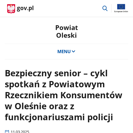
przejdź
gov.pl
do
wyszukiwar
Powiat
Oleski
MENU
Bezpieczny senior – cykl
spotkań z Powiatowym
Rzecznikiem Konsumentów
w Oleśnie oraz z
funkcjonariuszami policji
11.03.2025