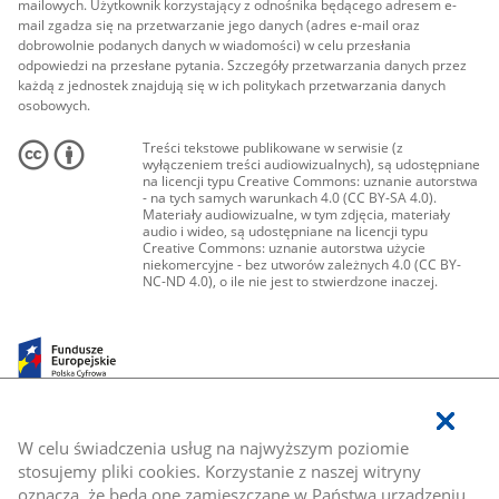
mailowych. Użytkownik korzystający z odnośnika będącego adresem e-
mail zgadza się na przetwarzanie jego danych (adres e-mail oraz
dobrowolnie podanych danych w wiadomości) w celu przesłania
odpowiedzi na przesłane pytania. Szczegóły przetwarzania danych przez
każdą z jednostek znajdują się w ich politykach przetwarzania danych
osobowych.
Treści tekstowe publikowane w serwisie (z
wyłączeniem treści audiowizualnych), są udostępniane
na licencji typu Creative Commons: uznanie autorstwa
- na tych samych warunkach 4.0 (CC BY-SA 4.0).
Materiały audiowizualne, w tym zdjęcia, materiały
audio i wideo, są udostępniane na licencji typu
Creative Commons: uznanie autorstwa użycie
niekomercyjne - bez utworów zależnych 4.0 (CC BY-
NC-ND 4.0), o ile nie jest to stwierdzone inaczej.
W celu świadczenia usług na najwyższym poziomie
stosujemy pliki cookies. Korzystanie z naszej witryny
oznacza, że będą one zamieszczane w Państwa urządzeniu.