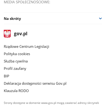
MEDIA SPOŁECZNOŚCIOWE:
Na skróty
stopka
Strona
gov.pl
gov.pl
główna
Rządowe Centrum Legislacji
Polityka cookies
Służba cywilna
Profil zaufany
BIP
Deklaracja dostępności serwisu Gov.pl
Klauzula RODO
Strony dostępne w domenie www.gov.pl mogą zawierać adresy skrzynek