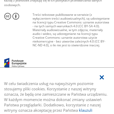
każdą z jednostek znajdują się w ich politykach przetwarzania danych
osobowych.
Treści tekstowe publikowane w serwisie (z
wyłączeniem treści audiowizualnych), są udostępniane
na licencji typu Creative Commons: uznanie autorstwa
- na tych samych warunkach 4.0 (CC BY-SA 4.0).
Materiały audiowizualne, w tym zdjęcia, materiały
audio i wideo, są udostępniane na licencji typu
Creative Commons: uznanie autorstwa użycie
niekomercyjne - bez utworów zależnych 4.0 (CC BY-
NC-ND 4.0), o ile nie jest to stwierdzone inaczej.
W celu świadczenia usług na najwyższym poziomie
stosujemy pliki cookies. Korzystanie z naszej witryny
oznacza, że będą one zamieszczane w Państwa urządzeniu.
W każdym momencie można dokonać zmiany ustawień
Państwa przeglądarki. Dodatkowo, korzystanie z naszej
witryny oznacza akceptację przez Państwa
klauzuli