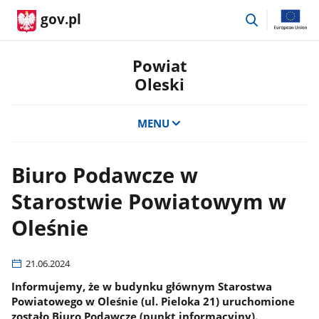
przejdź
gov.pl
do
wyszukiwar
Powiat
Oleski
MENU
Biuro Podawcze w
Starostwie Powiatowym w
Oleśnie
21.06.2024
Informujemy, że w budynku głównym Starostwa
Powiatowego w Oleśnie (ul. Pieloka 21) uruchomione
zostało Biuro Podawcze (punkt informacyjny).