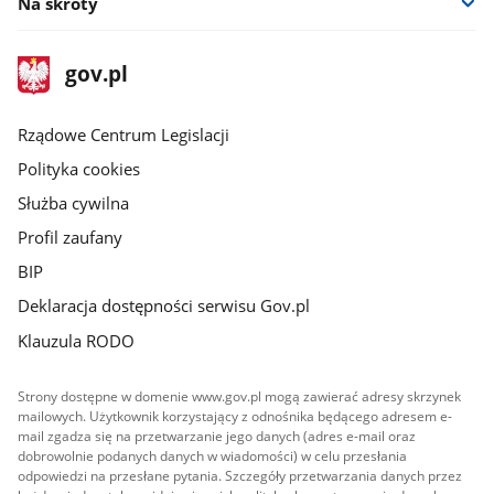
Na skróty
stopka
Strona
gov.pl
gov.pl
główna
Rządowe Centrum Legislacji
Polityka cookies
Służba cywilna
Profil zaufany
BIP
Deklaracja dostępności serwisu Gov.pl
Klauzula RODO
Strony dostępne w domenie www.gov.pl mogą zawierać adresy skrzynek
mailowych. Użytkownik korzystający z odnośnika będącego adresem e-
mail zgadza się na przetwarzanie jego danych (adres e-mail oraz
dobrowolnie podanych danych w wiadomości) w celu przesłania
odpowiedzi na przesłane pytania. Szczegóły przetwarzania danych przez