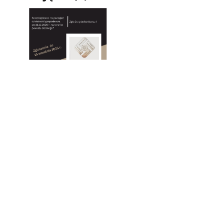
Pokaż
zdjęcie
1
z
galerii.