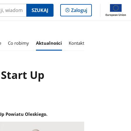
Logowanie
SZUKAJ
Zaloguj
do
panelu
e
Co robimy
Aktualności
Kontakt
 Start Up
 Up Powiatu Oleskiego.