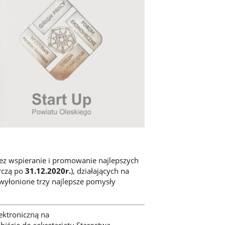
ez wspieranie i promowanie najlepszych
arczą po
31.12.2020r.
), działających na
wyłonione trzy najlepsze pomysły
ektroniczną na
obiście do sekretariatu Starostwa