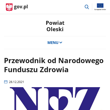
przejdź
gov.pl
do
wyszukiwar
Powiat
Oleski
MENU
Przewodnik od Narodowego
Funduszu Zdrowia
28.12.2021