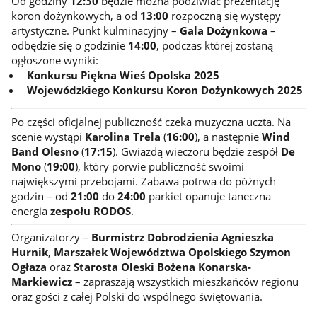
Od godziny
12:30
będzie można podziwiać prezentację
koron dożynkowych, a od
13:00
rozpoczną się występy
artystyczne. Punkt kulminacyjny –
Gala Dożynkowa
–
odbędzie się o godzinie
14:00
, podczas której zostaną
ogłoszone wyniki:
Konkursu Piękna Wieś Opolska 2025
Wojewódzkiego Konkursu Koron Dożynkowych 2025
Po części oficjalnej publiczność czeka muzyczna uczta. Na
scenie wystąpi
Karolina Trela
(
16:00
), a następnie
Wind
Band Olesno
(
17:15
). Gwiazdą wieczoru będzie zespół
De
Mono
(
19:00
), który porwie publiczność swoimi
największymi przebojami. Zabawa potrwa do późnych
godzin – od
21:00
do
24:00
parkiet opanuje taneczna
energia
zespołu RODOS
.
Organizatorzy –
Burmistrz Dobrodzienia Agnieszka
Hurnik
,
Marszałek Województwa Opolskiego Szymon
Ogłaza
oraz
Starosta Oleski Bożena Konarska-
Markiewicz
– zapraszają wszystkich mieszkańców regionu
oraz gości z całej Polski do wspólnego świętowania.