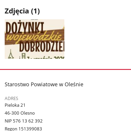
Zdjęcia (1)
Pokaż
zdjęcie
1
z
stopka
Starostwo Powiatowe w Oleśnie
galerii.
ADRES
Pieloka 21
46-300 Olesno
NIP 576 13 62 392
Regon 151399083