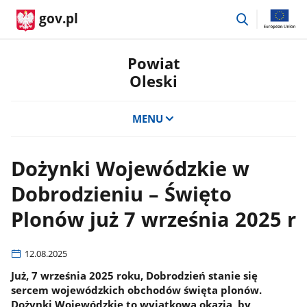
przejdź
gov.pl
do
wyszukiwar
Powiat
Oleski
MENU
Dożynki Wojewódzkie w
Dobrodzieniu – Święto
Plonów już 7 września 2025 r
12.08.2025
Już, 7 września 2025 roku, Dobrodzień stanie się
sercem wojewódzkich obchodów święta plonów.
Dożynki Wojewódzkie to wyjątkowa okazja, by