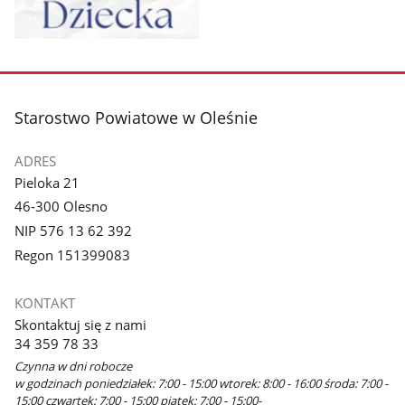
Pokaż
zdjęcie
1
z
stopka
Starostwo Powiatowe w Oleśnie
galerii.
ADRES
Pieloka 21
46-300 Olesno
NIP 576 13 62 392
Regon 151399083
KONTAKT
Skontaktuj się z nami
34 359 78 33
Czynna w dni robocze
w godzinach poniedziałek: 7:00 - 15:00 wtorek: 8:00 - 16:00 środa: 7:00 -
15:00 czwartek: 7:00 - 15:00 piątek: 7:00 - 15:00-