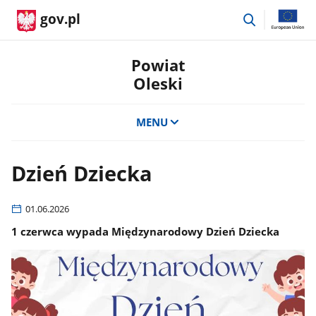
przejdź
gov.pl
do
wyszukiwar
Powiat
Oleski
MENU
Dzień Dziecka
01.06.2026
1 czerwca wypada Międzynarodowy Dzień Dziecka