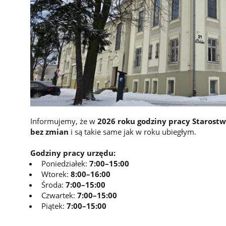
Informujemy, że w
2026 roku godziny pracy Starost
bez zmian
i są takie same jak w roku ubiegłym.
Godziny pracy urzędu:
Poniedziałek:
7:00–15:00
Wtorek:
8:00–16:00
Środa:
7:00–15:00
Czwartek:
7:00–15:00
Piątek:
7:00–15:00