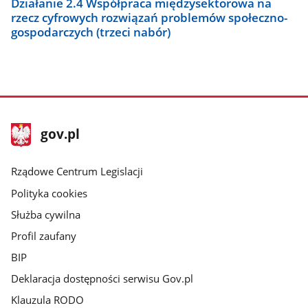
Działanie 2.4 Współpraca międzysektorowa na
rzecz cyfrowych rozwiązań problemów społeczno-
gospodarczych (trzeci nabór)
stopka
Strona
gov.pl
gov.pl
główna
Rządowe Centrum Legislacji
Polityka cookies
Służba cywilna
Profil zaufany
BIP
Deklaracja dostępności serwisu Gov.pl
Klauzula RODO